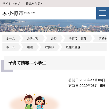
サイトマップ
組織から探す
ホーム
カテゴリ
分野
子育て・教育
学校教
ホーム
組織
総務部
広報広聴課
子育て情報---小学生
公開日 2020年11月06日
更新日 2022年06月15日