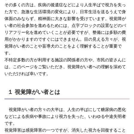
その多くの方は、疾病の後遺症などにより人生半ばで視力を失っ
た方で、急激な生活環境の変化により、日常生活を送るうえで身
体面のみならず、精神面に大きな影響を受けています。視覚障が
い者の社会参加を進めるためには、点字ブロックの設置などのバ
リアフリー化を進めていくことが必要ですが、整備には多額の費
用がかかりますのですぐにはできません。目の見える方々が、視
覚障がい者のことや盲導犬のことをよく理解することが重要で
す。
不特定多数の方が利用する施設の関係者の方や、市民の皆さんに
は、このページをご覧いただき、視覚障がい者への理解を深めて
いただければ幸いです。
１ 視覚障がい者とは
視覚障がい者の方々の大半は、人生の半ばにして糖尿病の悪化
などによる疾病や事故により視力を失った、いわゆる中途失明者
です。
視覚障害は感覚障害の一つですが、消失した視力を回復すること