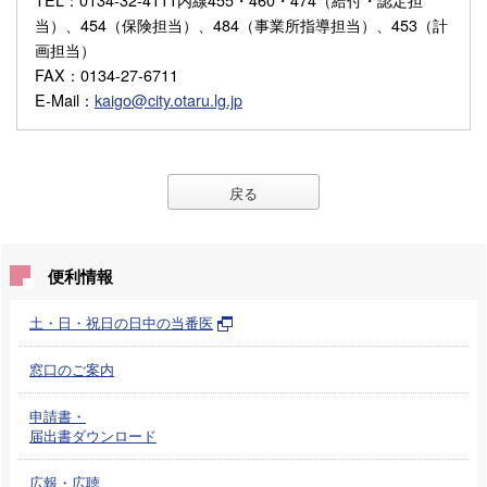
当）、454（保険担当）、484（事業所指導担当）、453（計
画担当）
FAX
：0134-27-6711
E-Mail
：
kaigo@city.otaru.lg.jp
戻る
便利情報
土・日・祝日の日中の当番医
窓口のご案内
申請書・
届出書ダウンロード
広報・広聴