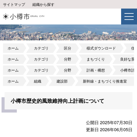
サイトマップ
組織から探す
ホーム
カテゴリ
区分
様式ダウンロード
住
ホーム
カテゴリ
分野
まちづくり
良好な景
ホーム
カテゴリ
分野
計画・構想
小樽市計
ホーム
組織
建設部
新幹線・まちづくり推進室
小樽市歴史的風致維持向上計画について
公開日 2025年07月30日
更新日 2026年06月05日