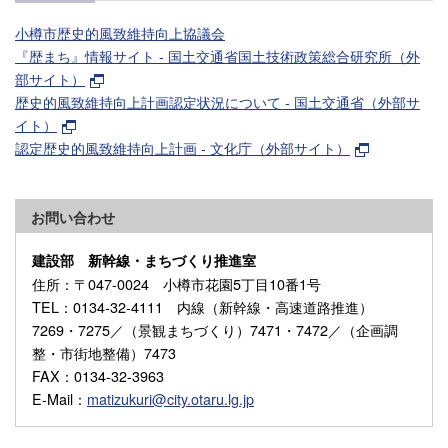
小樽市歴史的風致維持向上協議会
『歴まち』情報サイト - 国土交通省国土技術政策総合研究所（外
部サイト）
歴史的風致維持向上計画認定状況について - 国土交通省（外部サ
イト）
認定歴史的風致維持向上計画 - 文化庁（外部サイト）
お問い合わせ
建設部 新幹線・まちづくり推進室
住所
：〒047-0024 小樽市花園5丁目10番1号
TEL
：0134-32-4111 内線（新幹線・高速道路推進）
7269・7275／（景観まちづくり）7471・7472／（企画調
整・市街地整備）7473
FAX
：0134-32-3963
E-Mail
：
matizukuri@city.otaru.lg.jp