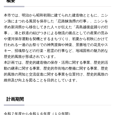
概要
本市では、明治から昭和初期に建てられた建造物とともに、ニシ
ン漁にまつわる風習を保存した「忍路鰊漁撈の行事」、ニシンを
求め新潟県から移住してきた人々が伝えた「高島越後盆踊りの行
事」、港と鉄道の結びつきによる物流の拠点としての産業の営み
や運河保存運動を契機とするまちづくり、初夏から初秋にかけて
行われる一連のお祭りでの神輿渡御や神楽、景勝地での花見やス
キー、招魂祭などの行楽・慰霊の行事など、地域固有の魅力的な
歴史的風致が形成されています。
本計画では、歴史的建造物の保存・活用に関する事業、歴史的活
動の継承に関する事業、歴史的市街地の整備に関する事業、歴史
的風致の周知と交流促進に関する事業を位置付け、歴史的風致の
維持及び向上を図ることを目的としています。
計画期間
令和７年度から令和１６年度（１０年間）