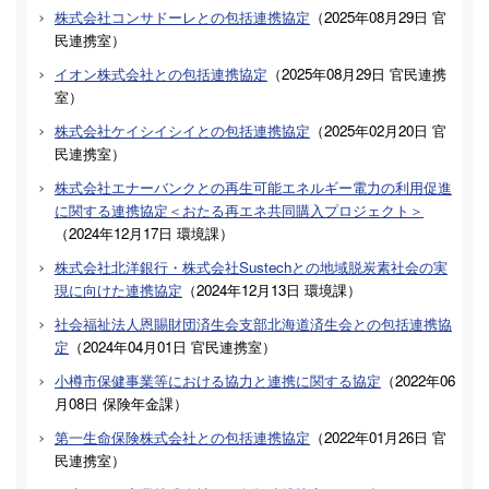
株式会社コンサドーレとの包括連携協定
（
2025年08月29日
官
民連携室
）
イオン株式会社との包括連携協定
（
2025年08月29日
官民連携
室
）
株式会社ケイシイシイとの包括連携協定
（
2025年02月20日
官
民連携室
）
株式会社エナーバンクとの再生可能エネルギー電力の利用促進
に関する連携協定＜おたる再エネ共同購入プロジェクト＞
（
2024年12月17日
環境課
）
株式会社北洋銀行・株式会社Sustechとの地域脱炭素社会の実
現に向けた連携協定
（
2024年12月13日
環境課
）
社会福祉法人恩賜財団済生会支部北海道済生会との包括連携協
定
（
2024年04月01日
官民連携室
）
小樽市保健事業等における協力と連携に関する協定
（
2022年06
月08日
保険年金課
）
第一生命保険株式会社との包括連携協定
（
2022年01月26日
官
民連携室
）