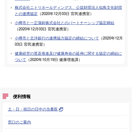
株式会社ニトリホールディングス、公益財団法人似鳥文化財団
との連携協定
（
2020年12月03日
官民連携室
）
小樽市と一正蒲鉾株式会社とのパートナーシップ協定締結
（
2020年12月03日
官民連携室
）
小樽市と北洋銀行の連携協力協定の締結について
（
2020年12月
03日
官民連携室
）
健康経営の普及推進及び健康寿命の延伸に関する協定の締結に
ついて
（
2020年10月19日
健康増進課
）
便利情報
土・日・祝日の日中の当番医
窓口のご案内