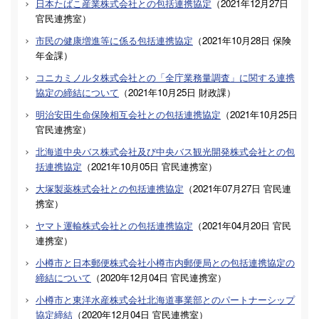
日本たばこ産業株式会社との包括連携協定
（
2021年12月27日
官民連携室
）
市民の健康増進等に係る包括連携協定
（
2021年10月28日
保険
年金課
）
コニカミノルタ株式会社との「全庁業務量調査」に関する連携
協定の締結について
（
2021年10月25日
財政課
）
明治安田生命保険相互会社との包括連携協定
（
2021年10月25日
官民連携室
）
北海道中央バス株式会社及び中央バス観光開発株式会社との包
括連携協定
（
2021年10月05日
官民連携室
）
大塚製薬株式会社との包括連携協定
（
2021年07月27日
官民連
携室
）
ヤマト運輸株式会社との包括連携協定
（
2021年04月20日
官民
連携室
）
小樽市と日本郵便株式会社小樽市内郵便局との包括連携協定の
締結について
（
2020年12月04日
官民連携室
）
小樽市と東洋水産株式会社北海道事業部とのパートナーシップ
協定締結
（
2020年12月04日
官民連携室
）