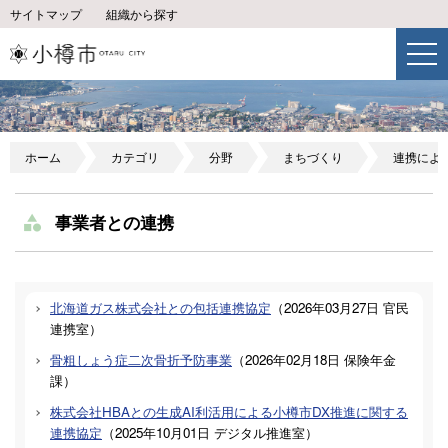
サイトマップ
組織から探す
ホーム
カテゴリ
分野
まちづくり
連携によ
事業者との連携
北海道ガス株式会社との包括連携協定
（
2026年03月27日
官民
連携室
）
骨粗しょう症二次骨折予防事業
（
2026年02月18日
保険年金
課
）
株式会社HBAとの生成AI利活用による小樽市DX推進に関する
連携協定
（
2025年10月01日
デジタル推進室
）