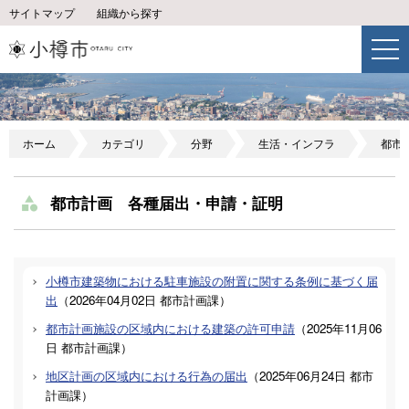
サイトマップ
組織から探す
ホーム
カテゴリ
分野
生活・インフラ
都市
都市計画 各種届出・申請・証明
小樽市建築物における駐車施設の附置に関する条例に基づく届
出
（
2026年04月02日
都市計画課
）
都市計画施設の区域内における建築の許可申請
（
2025年11月06
日
都市計画課
）
地区計画の区域内における行為の届出
（
2025年06月24日
都市
計画課
）