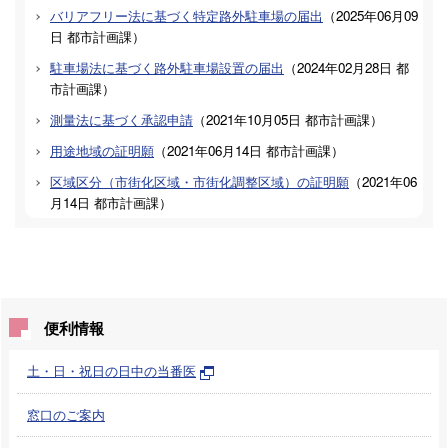
バリアフリー法に基づく特定路外駐車場の届出
（
2025年06月09
日
都市計画課
）
駐車場法に基づく路外駐車場設置の届出
（
2024年02月28日
都
市計画課
）
測量法に基づく承認申請
（
2021年10月05日
都市計画課
）
用途地域の証明願
（
2021年06月14日
都市計画課
）
区域区分（市街化区域・市街化調整区域）の証明願
（
2021年06
月14日
都市計画課
）
便利情報
土・日・祝日の日中の当番医
窓口のご案内