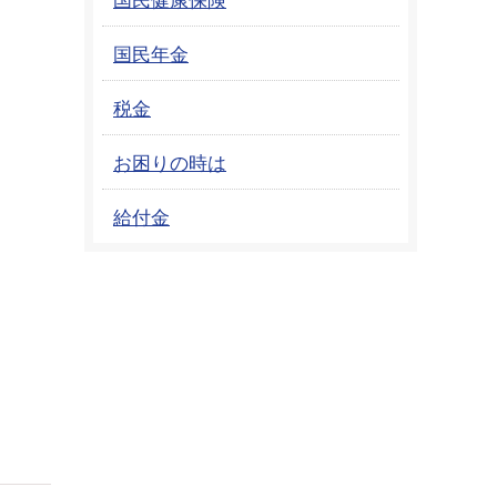
国民年金
税金
お困りの時は
給付金