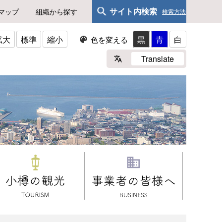
サイト内検索
マップ
組織から探す
検索方法
拡大
標準
縮小
黒
青
白
色を変える
Translate