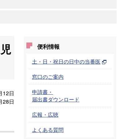
幼児
便利情報
土・日・祝日の日中の当番医
窓口のご案内
申請書・
月12日
届出書ダウンロード
月28日
広報・広聴
よくある質問