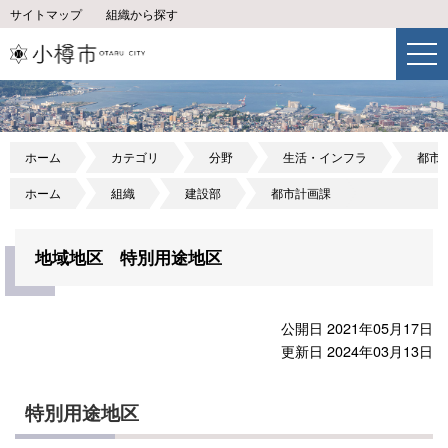
サイトマップ
組織から探す
ホーム
カテゴリ
分野
生活・インフラ
都市
ホーム
組織
建設部
都市計画課
地域地区 特別用途地区
公開日 2021年05月17日
更新日 2024年03月13日
特別用途地区