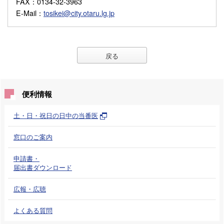
FAX
：0134-32-3963
E-Mail
：
tosikei@city.otaru.lg.jp
戻る
便利情報
土・日・祝日の日中の当番医
窓口のご案内
申請書・
届出書ダウンロード
広報・広聴
よくある質問