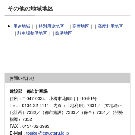
その他の地域地区
用途地域
｜｜
特別用途地区
｜｜
高度地区
｜｜
高度利用地区
｜
｜
駐車場整備地区
｜｜
臨港地区
お問い合わせ
建設部 都市計画課
住所
：〒047-0024 小樽市花園5丁目10番1号
TEL
：0134-32-4111 内線（土地利用）7331／（立地適正
化計画）7332／（都市施設）7333／（保全）7351／（開発
指導）7352
FAX
：0134-32-3963
E-Mail
：
tosikei@city.otaru.lg.jp