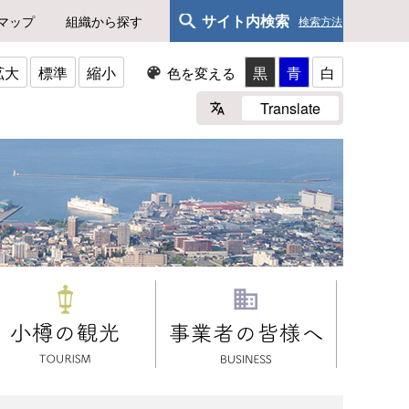
サイト内検索
マップ
組織から探す
検索方法
拡大
標準
縮小
黒
青
白
色を変える
Translate