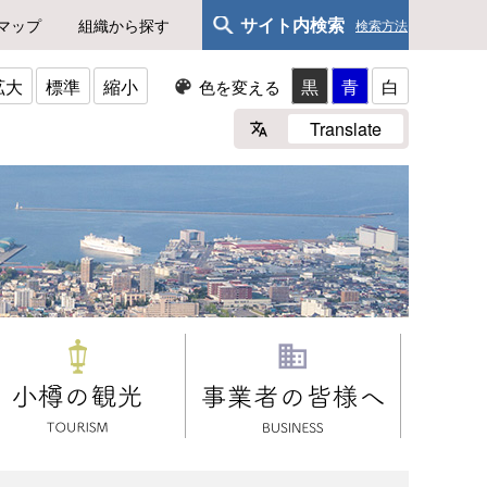
サイト内検索
マップ
組織から探す
検索方法
拡大
標準
縮小
黒
青
白
色を変える
Translate