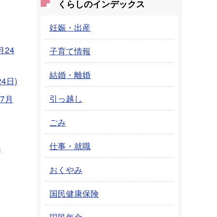
くらしのインデックス
妊娠・出産
24
子育て情報
結婚・離婚
4日)
引っ越し
7月
ごみ
仕事・就職
)
おくやみ
国民健康保険
国民年金