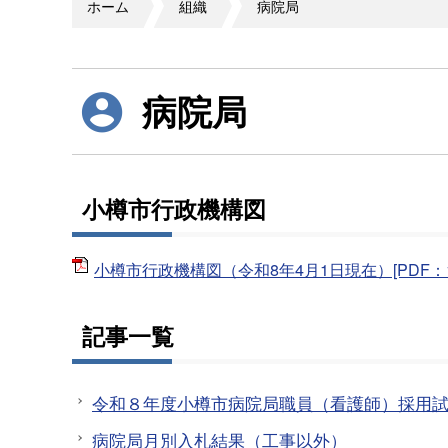
ホーム
組織
病院局
病院局
小樽市行政機構図
小樽市行政機構図（令和8年4月1日現在）[PDF：14
記事一覧
令和８年度小樽市病院局職員（看護師）採用
病院局月別入札結果（工事以外）