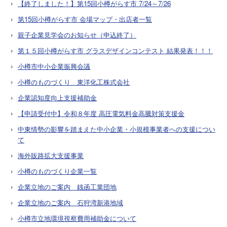
【終了しました！】第15回小樽がらす市 7/24～7/26
第15回小樽がらす市 会場マップ・出店者一覧
親子企業見学会のお知らせ（申込終了）
第１５回小樽がらす市 グラスデザインコンテスト 結果発表！！！
小樽市中小企業振興会議
小樽のものづくり 東洋化工株式会社
企業認知度向上支援補助金
【申請受付中】令和８年度 高圧電気料金高騰対策支援金
中東情勢の影響を踏まえた中小企業・小規模事業者への支援につい
て
海外販路拡大支援事業
小樽のものづくり企業一覧
企業立地のご案内 銭函工業団地
企業立地のご案内 石狩湾新港地域
小樽市立地環境視察費用補助金について