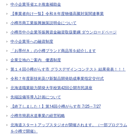
中小企業等省エネ推進補助金
【事業者向け一覧】令和８年度物価高騰対策関連事業
小樽市商工業振興施策説明会について
小樽市中小企業等振興資金融資取扱要綱 ダウンロードページ
中小企業等への融資制度
「お墨付き」の小樽ブランド商品等を紹介します
企業立地のご案内 優遇制度
第１４回小樽がらす市 グラスデザインコンテスト 結果発表！！！
令和７年度新技術及び新製品開発助成事業指定交付式
北海道職業能力開発大学校第42回公開市民講座
先端設備等導入計画について
【終了しました！】第14回小樽がらす市 7/25～7/27
小樽市簡易水道事業の経営戦略
北海道スタートアップスタジオが開催されます。（一部プログラム
を小樽で開催）