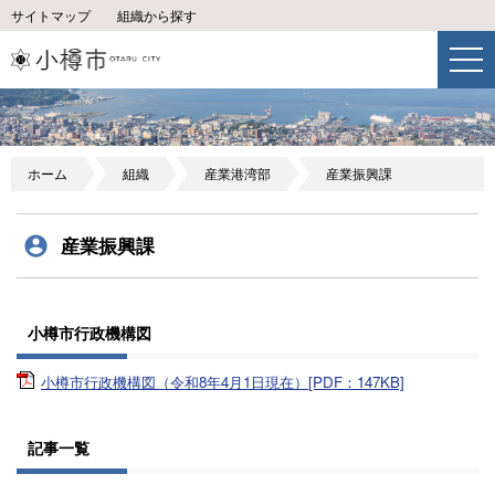
サイトマップ
組織から探す
ホーム
組織
産業港湾部
産業振興課
産業振興課
小樽市行政機構図
小樽市行政機構図（令和8年4月1日現在）[PDF：147KB]
記事一覧