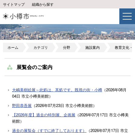
サイトマップ
組織から探す
ホーム
カテゴリ
分野
施設案内
教育文化・
展覧会のご案内
大嶋美樹絵展～此処は、其処です。既視の街・小樽
（
2026年08月
04日
市立小樽美術館
）
野田恭吾展
（
2026年07月23日
市立小樽美術館
）
【2026年度】過去の特別展、企画展
（
2026年07月17日
市立小樽美
術館
）
過去の展覧会（すでに終了しております）
（
2026年07月17日
市立