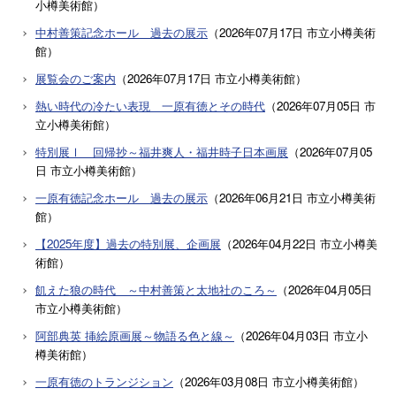
小樽美術館
）
中村善策記念ホール 過去の展示
（
2026年07月17日
市立小樽美術
館
）
展覧会のご案内
（
2026年07月17日
市立小樽美術館
）
熱い時代の冷たい表現 一原有徳とその時代
（
2026年07月05日
市
立小樽美術館
）
特別展Ⅰ 回帰抄～福井爽人・福井時子日本画展
（
2026年07月05
日
市立小樽美術館
）
一原有徳記念ホール 過去の展示
（
2026年06月21日
市立小樽美術
館
）
【2025年度】過去の特別展、企画展
（
2026年04月22日
市立小樽美
術館
）
飢えた狼の時代 ～中村善策と太地社のころ～
（
2026年04月05日
市立小樽美術館
）
阿部典英 挿絵原画展～物語る色と線～
（
2026年04月03日
市立小
樽美術館
）
一原有徳のトランジション
（
2026年03月08日
市立小樽美術館
）