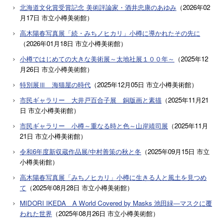
北海道文化賞受賞記念 美術評論家・酒井忠康のあゆみ
（
2026年02
月17日
市立小樽美術館
）
高木陽春写真展「続・みちノヒカリ」小樽に導かれたその先に
（
2026年01月18日
市立小樽美術館
）
小樽ではじめての大きな美術展～太地社展１００年～
（
2025年12
月26日
市立小樽美術館
）
特別展Ⅲ 海猫屋の時代
（
2025年12月05日
市立小樽美術館
）
市民ギャラリー 大井戸百合子展 銅版画と素描
（
2025年11月21
日
市立小樽美術館
）
市民ギャラリー 小樽～重なる時と色～山岸靖司展
（
2025年11月
21日
市立小樽美術館
）
令和6年度新収蔵作品展/中村善策の秋と冬
（
2025年09月15日
市立
小樽美術館
）
高木陽春写真展「みちノヒカリ」小樽に生きる人と風土を見つめ
て
（
2025年08月28日
市立小樽美術館
）
MIDORI IKEDA A World Covered by Masks 池田緑―マスクに覆
われた世界
（
2025年08月26日
市立小樽美術館
）