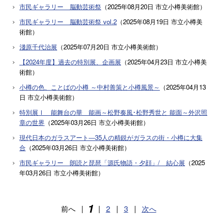
市民ギャラリー 脳動芸術祭
（
2025年08月20日
市立小樽美術館
）
市民ギャラリー 脳動芸術祭 vol.2
（
2025年08月19日
市立小樽美
術館
）
淺原千代治展
（
2025年07月20日
市立小樽美術館
）
【2024年度】過去の特別展、企画展
（
2025年04月23日
市立小樽美
術館
）
小樽の色、ことばの小樽 ～中村善策と小樽風景～
（
2025年04月13
日
市立小樽美術館
）
特別展Ⅰ 能舞台の華 能画～松野奏風･松野秀世と 能面～外沢照
章の世界
（
2025年03月26日
市立小樽美術館
）
現代日本のガラスアート―35人の精鋭がガラスの街・小樽に大集
合
（
2025年03月26日
市立小樽美術館
）
市民ギャラリー 朗読と琵琶「源氏物語・夕顔」/ 結心展
（
2025
年03月26日
市立小樽美術館
）
1
前へ
|
|
2
|
3
|
次へ