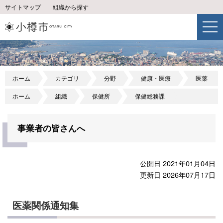
サイトマップ
組織から探す
ホーム
カテゴリ
分野
健康・医療
医薬
ホーム
組織
保健所
保健総務課
事業者の皆さんへ
公開日 2021年01月04日
更新日 2026年07月17日
医薬関係通知集