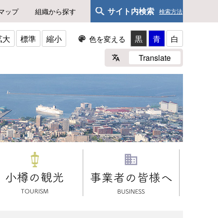
サイト内検索
マップ
組織から探す
検索方法
拡大
標準
縮小
黒
青
白
色を変える
Translate