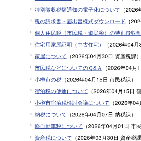
特別徴収税額通知の電子化について
（
2026
税の請求書・届出書様式ダウンロード
（
20
個人住民税（市民税・道民税）の特別徴収
住宅用家屋証明（中古住宅）
（
2026年04月
家屋について
（
2026年04月30日
資産税課
市民税などについてのＱ&Ａ
（
2026年04月
小樽市の税
（
2026年04月15日
市民税課
）
宿泊税の使途について
（
2026年04月15日
小樽市宿泊税検討会議について
（
2026年0
納税について
（
2026年04月07日
納税課
）
軽自動車税について
（
2026年04月01日
市
資産税について
（
2026年03月30日
資産税