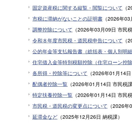
固定資産税に関する縦覧・閲覧について
（
2
市税に滞納がないことの証明書
（
2026年0
調整控除について
（
2026年03月09日
市民
令和８年度市民税・道民税申告について
（
2
公的年金等支払報告書（総括表・個人別明
住宅借入金等特別税額控除（住宅ローン控
各所得・控除等について
（
2026年01月14日
配偶者控除一覧
（
2026年01月14日
市民税
特定扶養控除一覧
（
2026年01月14日
市民
市民税・道民税の変更点について
（
2026年
延滞金など
（
2025年12月26日
納税課
）