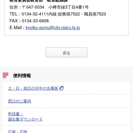
住所
：〒047-0034 小樽市緑3丁目4番1号
TEL
：0134-32-4111内線 総務係7522・職員係7523
FAX
：0134-33-6608
E-Mail
：
kyoiku-somu@city.otaru.lg.jp
戻る
便利情報
土・日・祝日の日中の当番医
窓口のご案内
申請書・
届出書ダウンロード
広報・広聴