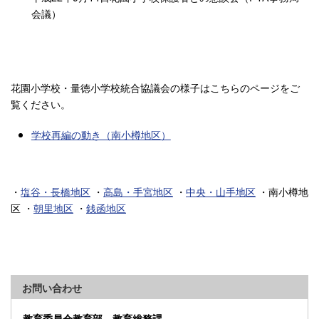
会議）
花園小学校・量徳小学校統合協議会の様子はこちらのページをご
覧ください。
学校再編の動き（南小樽地区）
・
塩谷・長橋地区
・
高島・手宮地区
・
中央・山手地区
・南小樽地
区 ・
朝里地区
・
銭函地区
お問い合わせ
教育委員会教育部 教育総務課