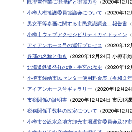
除排雪作業に御理解と御協力を
（
2020年12月
小樽人権擁護委員協議会について
（
2020年12
男女平等参画に関する市民意識調査 報告書
小樽市ウェブアクセシビリティガイドライン
アイアンホース号の運行プロセス
（
2020年12
各部の名称と働き
（
2020年12月24日
小樽市
北海道鉄道発祥の地・手宮の歴史
（
2020年12
小樽市銭函市民センター使用料金表（令和２
アイアンホース号ギャラリー
（
2020年12月2
市税関係の証明書
（
2020年12月24日
市民税
税務関係手数料の改定について
（
2020年12月
小樽市公設水産地方卸売市場運営委員会及び