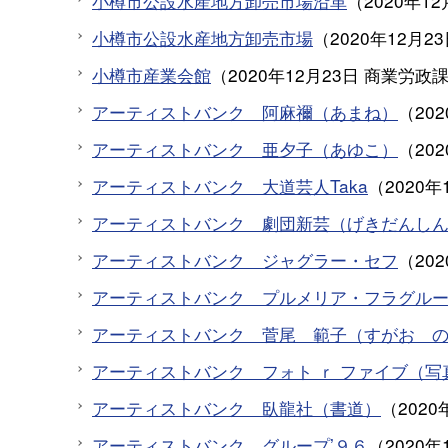
小樽市公設水産地方卸売市場沿革
（
2020年12
小樽市公設水産地方卸売市場
（
2020年12月2
小樽市産業会館
（
2020年12月23日
商業労政
アーティストバンク 阿麻禰（あまね）
（
20
アーティストバンク 亜夕子（あゆこ）
（
20
アーティストバンク 大道芸人Taka
（
2020年
アーティストバンク 劇団新芸（げきだんし
アーティストバンク ジャグラー・セフ
（
20
アーティストバンク プルメリア・フラグル
アーティストバンク 菅尾 範子（すがお 
アーティストバンク フォト ｒ ファイブ（写
アーティストバンク 臥龍社（書道）
（
2020
アーティストバンク グループ’９６
（
2020年