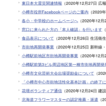
東日本大震災関連情報
（
2020年12月27日
広
小樽市役所Facebookページのご案内
（
2020
各小・中学校のホームページへ
（
2020年12月
窓口に来られた方の「本人確認」を行います
食品表示について
（
2020年12月26日
生活衛
市街地再開発事業
（
2020年12月25日
新幹線
小樽駅前地区市街地再開発事業
（
2020年12月
小樽駅前第3ビル周辺地区第一種市街地再開発
小樽市文化芸術大会出場奨励金について
（
20
「小樽市中心市街地活性化基本計画」の終了
花壇ボランティア通信
（
2020年12月24日
建
北海道フラワーマスターの認定推薦・派遣
（
2