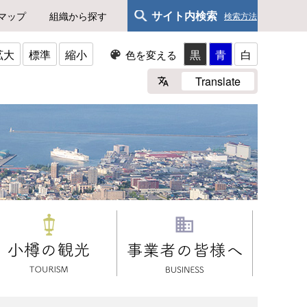
サイト内検索
マップ
組織から探す
検索方法
拡大
標準
縮小
黒
青
白
色を変える
Translate