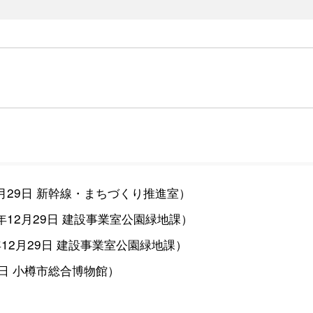
月29日
新幹線・まちづくり推進室
）
0年12月29日
建設事業室公園緑地課
）
年12月29日
建設事業室公園緑地課
）
9日
小樽市総合博物館
）
）