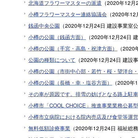
北海道フラワーマスターの派遣
（
2020年12月
小樽フラワーマスター連絡協議会
（
2020年12
銭函中央公園
（
2020年12月24日
建設事業室
小樽の公園（銭函方面）
（
2020年12月24日
小樽の公園（手宮・高島・祝津方面）
（
2020
公園の種類について
（
2020年12月24日
建設
小樽の公園（市街中心部・若竹・桜・望洋台
小樽の公園（長橋・幸・塩谷方面）
（
2020年
その車が原因です。排雪の妨げとなる路上駐
小樽市「COOL CHOICE」推進事業業務公
小樽市立病院における院内売店及び食堂等運
無料低額診療事業
（
2020年12月24日
福祉総