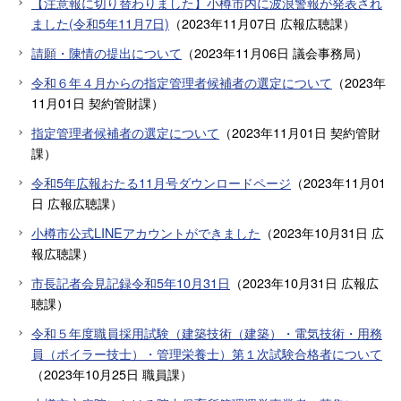
【注意報に切り替わりました】小樽市内に波浪警報が発表され
ました(令和5年11月7日)
（
2023年11月07日
広報広聴課
）
請願・陳情の提出について
（
2023年11月06日
議会事務局
）
令和６年４月からの指定管理者候補者の選定について
（
2023年
11月01日
契約管財課
）
指定管理者候補者の選定について
（
2023年11月01日
契約管財
課
）
令和5年広報おたる11月号ダウンロードページ
（
2023年11月01
日
広報広聴課
）
小樽市公式LINEアカウントができました
（
2023年10月31日
広
報広聴課
）
市長記者会見記録令和5年10月31日
（
2023年10月31日
広報広
聴課
）
令和５年度職員採用試験（建築技術（建築）・電気技術・用務
員（ボイラー技士）・管理栄養士）第１次試験合格者について
（
2023年10月25日
職員課
）