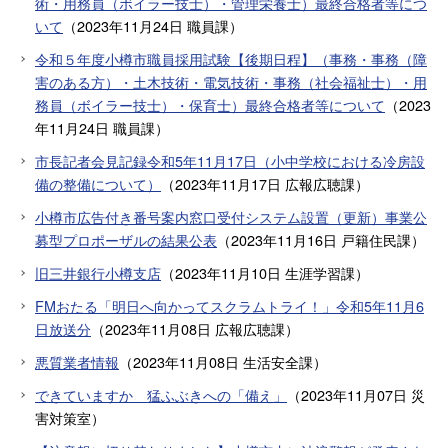
術・用務員（ボイラー技士）・管理栄養士）最終合格者等につ
いて
（
2023年11月24日
職員課
）
令和５年度小樽市職員採用試験【後期日程】（事務・事務（障
害のある方）・土木技術・電気技術・事務（社会福祉士）・用
務員（ボイラー技士）・保育士）最終合格者等について
（
2023
年11月24日
職員課
）
市長記者会見記録令和5年11月17日（小中学校における冷房設
備の整備について）
（
2023年11月17日
広報広聴課
）
小樽市広告付き番号案内窓口受付システム設置（更新）事業公
募型プロポーザルの結果公表
（
2023年11月16日
戸籍住民課
）
旧三井銀行小樽支店
（
2023年11月10日
生涯学習課
）
FMおたる「明日へ向かってスクラムトライ！」令和5年11月6
日放送分
（
2023年11月08日
広報広聴課
）
悪質業者情報
（
2023年11月08日
生活安全課
）
できていますか 猛ふぶきへの「備え」
（
2023年11月07日
災
害対策室
）