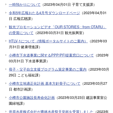
一時預かりについて
（
2023年04月01日
子育て支援課
）
令和5年広報おたる4月号ダウンロードページ
（
2023年04月01
日
広報広聴課
）
観光プロモーションビデオ「OUR STORIES : from OTARU」
の受賞について
（
2023年03月31日
観光振興室
）
HTLV-1について（情報ポータルサイトのご案内）
（
2023年03
月31日
健康増進課
）
小樽市下水道事業に関するPPP/PFI提案窓口について
（
2023年
03月31日
下水道事業課
）
母子・父子自立支援プログラム策定事業のご案内
（
2023年03月
29日
こども福祉課
）
小樽市立地適正化計画 基本方針骨子について
（
2023年03月27
日
都市計画課
）
小樽市公園施設長寿命化計画
（
2023年03月23日
建設事業室公
園緑地課
）
井原水産株式会社が農林水産祭天皇杯を受賞しました
（
2023年