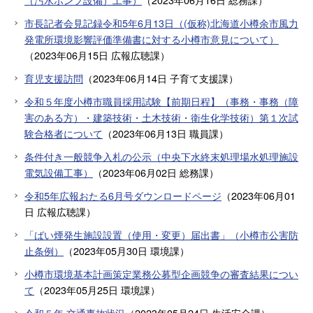
市長記者会見記録令和5年6月13日（(仮称)北海道小樽余市風力
発電所環境影響評価準備書に対する小樽市意見について）
（
2023年06月15日
広報広聴課
）
育児支援訪問
（
2023年06月14日
子育て支援課
）
令和５年度小樽市職員採用試験【前期日程】（事務・事務（障
害のある方）・建築技術・土木技術・衛生化学技術）第１次試
験合格者について
（
2023年06月13日
職員課
）
条件付き一般競争入札の公示（中央下水終末処理場水処理施設
電気設備工事）
（
2023年06月02日
総務課
）
令和5年広報おたる6月号ダウンロードページ
（
2023年06月01
日
広報広聴課
）
「ばい煙発生施設設置（使用・変更）届出書」（小樽市公害防
止条例）
（
2023年05月30日
環境課
）
小樽市環境基本計画策定業務公募型企画競争の審査結果につい
て
（
2023年05月25日
環境課
）
令和５年 交通事故状況
（
2023年05月24日
生活安全課
）