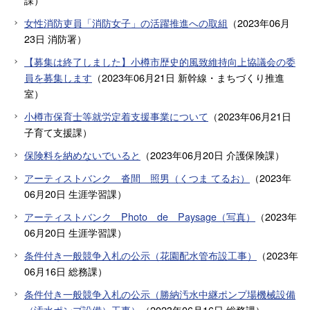
女性消防吏員「消防女子」の活躍推進への取組
（
2023年06月
23日
消防署
）
【募集は終了しました】小樽市歴史的風致維持向上協議会の委
員を募集します
（
2023年06月21日
新幹線・まちづくり推進
室
）
小樽市保育士等就労定着支援事業について
（
2023年06月21日
子育て支援課
）
保険料を納めないでいると
（
2023年06月20日
介護保険課
）
アーティストバンク 沓間 照男（くつま てるお）
（
2023年
06月20日
生涯学習課
）
アーティストバンク Photo de Paysage（写真）
（
2023年
06月20日
生涯学習課
）
条件付き一般競争入札の公示（花園配水管布設工事）
（
2023年
06月16日
総務課
）
条件付き一般競争入札の公示（勝納汚水中継ポンプ場機械設備
（汚水ポンプ設備）工事）
（
2023年06月16日
総務課
）