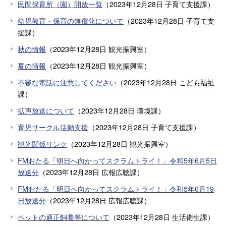
民間保育所（園）開放一覧
（
2023年12月28日
子育て支援課
）
幼児教育・保育の無償化について
（
2023年12月28日
子育て支
援課
）
秋の情報
（
2023年12月28日
観光振興室
）
夏の情報
（
2023年12月28日
観光振興室
）
不審な電話に注意してください
（
2023年12月28日
こども福祉
課
）
拡声放送について
（
2023年12月28日
環境課
）
育児サークル活動支援
（
2023年12月28日
子育て支援課
）
観光関係リンク
（
2023年12月28日
観光振興室
）
FMおたる「明日へ向かってスクラムトライ！」令和5年6月5日
放送分
（
2023年12月28日
広報広聴課
）
FMおたる「明日へ向かってスクラムトライ！」令和5年6月19
日放送分
（
2023年12月28日
広報広聴課
）
ペットの適正飼養等について
（
2023年12月28日
生活衛生課
）