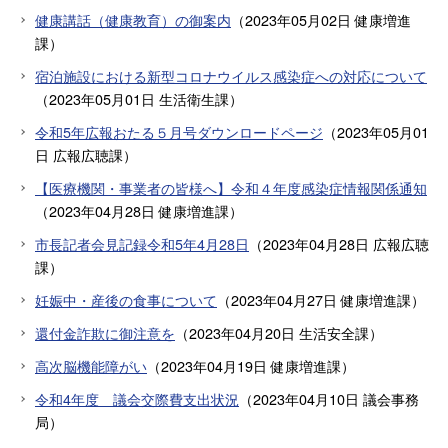
健康講話（健康教育）の御案内
（
2023年05月02日
健康増進
課
）
宿泊施設における新型コロナウイルス感染症への対応について
（
2023年05月01日
生活衛生課
）
令和5年広報おたる５月号ダウンロードページ
（
2023年05月01
日
広報広聴課
）
【医療機関・事業者の皆様へ】令和４年度感染症情報関係通知
（
2023年04月28日
健康増進課
）
市長記者会見記録令和5年4月28日
（
2023年04月28日
広報広聴
課
）
妊娠中・産後の食事について
（
2023年04月27日
健康増進課
）
還付金詐欺に御注意を
（
2023年04月20日
生活安全課
）
高次脳機能障がい
（
2023年04月19日
健康増進課
）
令和4年度 議会交際費支出状況
（
2023年04月10日
議会事務
局
）