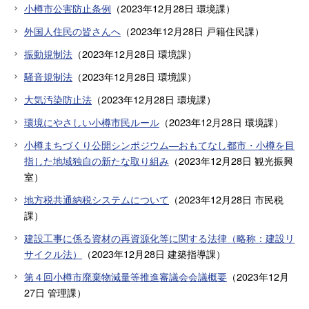
小樽市公害防止条例
（
2023年12月28日
環境課
）
外国人住民の皆さんへ
（
2023年12月28日
戸籍住民課
）
振動規制法
（
2023年12月28日
環境課
）
騒音規制法
（
2023年12月28日
環境課
）
大気汚染防止法
（
2023年12月28日
環境課
）
環境にやさしい小樽市民ルール
（
2023年12月28日
環境課
）
小樽まちづくり公開シンポジウム―おもてなし都市・小樽を目
指した地域独自の新たな取り組み
（
2023年12月28日
観光振興
室
）
地方税共通納税システムについて
（
2023年12月28日
市民税
課
）
建設工事に係る資材の再資源化等に関する法律（略称：建設リ
サイクル法）
（
2023年12月28日
建築指導課
）
第４回小樽市廃棄物減量等推進審議会会議概要
（
2023年12月
27日
管理課
）