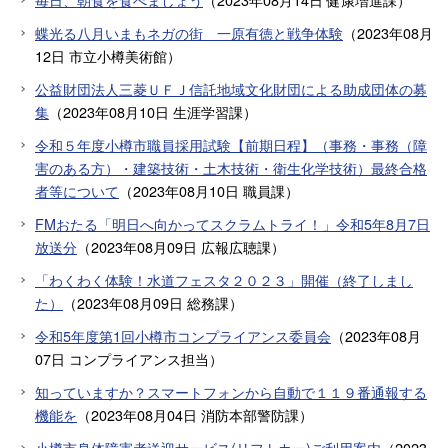
蝶光る八月いまもネガの街 一原有徳と戦争体験
（
2023年08月
12日
市立小樽美術館
）
公益財団法人三菱ＵＦＪ信託地域文化財団による助成団体の募
集
（
2023年08月10日
生涯学習課
）
令和５年度小樽市職員採用試験【前期日程】（事務・事務（障
害のある方）・建築技術・土木技術・衛生化学技術）最終合格
者等について
（
2023年08月10日
職員課
）
FMおたる「明日へ向かってスクラムトライ！」令和5年8月7日
放送分
（
2023年08月09日
広報広聴課
）
「わくわく体験！水道フェスタ２０２３」開催（終了しまし
た）
（
2023年08月09日
総務課
）
令和5年度第1回小樽市コンプライアンス委員会
（
2023年08月
07日
コンプライアンス担当
）
知っていますか？スマートフォンから自動で１１９番通報する
機能を
（
2023年08月04日
消防本部警防課
）
小樽市身体障害者送迎サービス(リフトカー)ご利用案内
（
2023