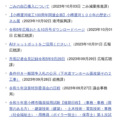
ごみの自己搬入について
（
2023年10月03日
ごみ減量推進課
）
【小樽運河竣工100周年関連企画】小樽運河１００年の歴史パ
ネル展
（
2023年10月02日
港湾振興課
）
令和5年広報おたる10月号ダウンロードページ
（
2023年10月01
日
広報広聴課
）
AIチャットボットをご活用ください！
（
2023年10月01日
広報
広聴課
）
市長記者会見記録令和5年9月29日
（
2023年09月29日
広報広聴
課
）
条件付き一般競争入札の公示（下水道マンホール蓋改築その２
工事）
（
2023年09月28日
総務課
）
令和５年決算特別委員会の日程
（
2023年09月27日
議会事務
局
）
令和５年度小樽市職員採用試験【後期日程】（事務・事務（障
害のある方）・建築技術（建築）・土木技術・電気技術・事務
（社会福祉士）・用務員（ボイラー技士）・保育士）第１次試