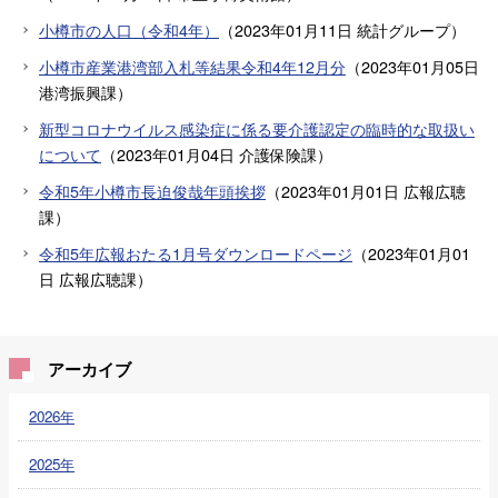
小樽市の人口（令和4年）
（
2023年01月11日
統計グループ
）
小樽市産業港湾部入札等結果令和4年12月分
（
2023年01月05日
港湾振興課
）
新型コロナウイルス感染症に係る要介護認定の臨時的な取扱い
について
（
2023年01月04日
介護保険課
）
令和5年小樽市長迫俊哉年頭挨拶
（
2023年01月01日
広報広聴
課
）
令和5年広報おたる1月号ダウンロードページ
（
2023年01月01
日
広報広聴課
）
アーカイブ
2026年
2025年