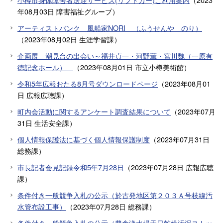
年08月03日
障害福祉グループ
）
アーティストバンク 風船家NORI （ふうせんや のり）
（
2023年08月02日
生涯学習課
）
企画展 潮見台の出会い～福井貞一・河野薫・宮川魏（一原有
徳記念ホール）
（
2023年08月01日
市立小樽美術館
）
令和5年広報おたる8月号ダウンロードページ
（
2023年08月01
日
広報広聴課
）
町内会活動に関するアンケート調査結果について
（
2023年07月
31日
生活安全課
）
個人情報保護法に基づく個人情報保護制度
（
2023年07月31日
総務課
）
市長記者会見記録令和5年7月28日
（
2023年07月28日
広報広聴
課
）
条件付き一般競争入札の公示（於古発地区第２０３Ａ号枝線汚
水管布設工事）
（
2023年07月28日
総務課
）
条件付き一般競争入札の公示（豊倉浄水場天日乾燥汚泥ストッ