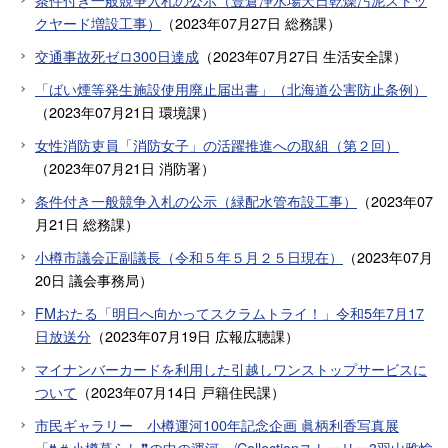
クヤード増設工事）
（
2023年07月27日
総務課
）
交通事故死ゼロ300日達成
（
2023年07月27日
生活安全課
）
「ばい煙等発生施設使用廃止届出書」（北海道公害防止条例）
（
2023年07月21日
環境課
）
女性消防吏員「消防女子」の活躍推進への取組（第２回）
（
2023年07月21日
消防署
）
条件付き一般競争入札の公示（緑配水管布設工事）
（
2023年07
月21日
総務課
）
小樽市議会正副議長（令和５年５月２５日現在）
（
2023年07月
20日
議会事務局
）
FMおたる「明日へ向かってスクラムトライ！」令和5年7月17
日放送分
（
2023年07月19日
広報広聴課
）
マイナンバーカードを利用した引越しワンストップサービスに
ついて
（
2023年07月14日
戸籍住民課
）
市民ギャラリー 小樽運河100年記念企画 眞柄利香写真展
「❝＃小樽暮らし❞の中の運河」/Collectionストーリー3羽山雅愉