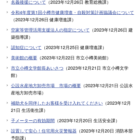
名義後援について
（
2023年12月26日
教育総務課
）
令和4年度第1回小樽市健康増進・自殺対策計画協議会について
（
2023年12月26日
健康増進課
）
空家等管理活用支援法人の指定について
（
2023年12月26日
建
築指導課
）
認知症について
（
2023年12月25日
健康増進課
）
美術館の概要
（
2023年12月22日
市立小樽美術館
）
市立小樽文学館長あいさつ
（
2023年12月21日
市立小樽文学
館
）
公設水産地方卸売市場 市場の概要
（
2023年12月21日
公設水
産地方卸売市場
）
補助犬を同伴したお客様を受け入れてください
（
2023年12月
21日
生活衛生課
）
子メーターの有効期間
（
2023年12月20日
生活安全課
）
設置して安心！住宅用火災警報器
（
2023年12月20日
消防本部
予防課
）