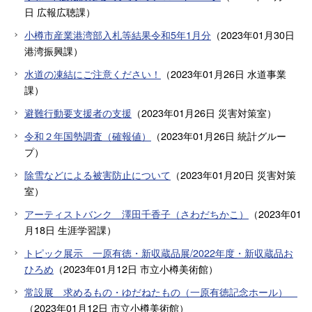
日
広報広聴課
）
小樽市産業港湾部入札等結果令和5年1月分
（
2023年01月30日
港湾振興課
）
水道の凍結にご注意ください！
（
2023年01月26日
水道事業
課
）
避難行動要支援者の支援
（
2023年01月26日
災害対策室
）
令和２年国勢調査（確報値）
（
2023年01月26日
統計グルー
プ
）
除雪などによる被害防止について
（
2023年01月20日
災害対策
室
）
アーティストバンク 澤田千香子（さわだちかこ）
（
2023年01
月18日
生涯学習課
）
トピック展示 一原有徳・新収蔵品展/2022年度・新収蔵品お
ひろめ
（
2023年01月12日
市立小樽美術館
）
常設展 求めるもの・ゆだねたもの（一原有徳記念ホール）
（
2023年01月12日
市立小樽美術館
）