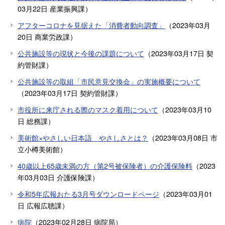
03月22日
産業振興課
）
アフターコロナを見据えた「消費者動向調査」
（
2023年03月
20日
商業労政課
）
公共施設等の現状と今後の課題について
（
2023年03月17日
契
約管財課
）
公共施設等の取組「市民意見交換会」の実施概要について
（
2023年03月17日
契約管財課
）
市役所に来庁される際のマスク着用について
（
2023年03月10
日
総務課
）
美術館×やさしい日本語 やさしさとは？
（
2023年03月08日
市
立小樽美術館
）
40歳以上65歳未満の方（第2号被保険者）の介護保険料
（
2023
年03月03日
介護保険課
）
令和5年広報おたる3月号ダウンロードページ
（
2023年03月01
日
広報広聴課
）
病院
（
2023年02月28日
病院局
）