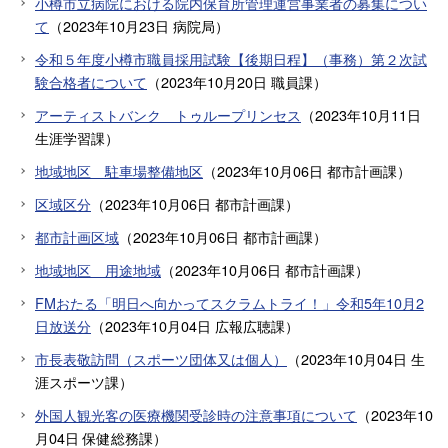
小樽市立病院における院内保育所管理運営事業者の募集につい
て
（
2023年10月23日
病院局
）
令和５年度小樽市職員採用試験【後期日程】（事務）第２次試
験合格者について
（
2023年10月20日
職員課
）
アーティストバンク トゥループリンセス
（
2023年10月11日
生涯学習課
）
地域地区 駐車場整備地区
（
2023年10月06日
都市計画課
）
区域区分
（
2023年10月06日
都市計画課
）
都市計画区域
（
2023年10月06日
都市計画課
）
地域地区 用途地域
（
2023年10月06日
都市計画課
）
FMおたる「明日へ向かってスクラムトライ！」令和5年10月2
日放送分
（
2023年10月04日
広報広聴課
）
市長表敬訪問（スポーツ団体又は個人）
（
2023年10月04日
生
涯スポーツ課
）
外国人観光客の医療機関受診時の注意事項について
（
2023年10
月04日
保健総務課
）