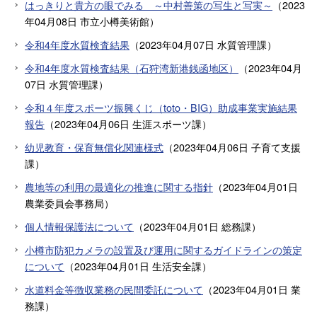
はっきりと貴方の眼でみる ～中村善策の写生と写実～
（
2023
年04月08日
市立小樽美術館
）
令和4年度水質検査結果
（
2023年04月07日
水質管理課
）
令和4年度水質検査結果（石狩湾新港銭函地区）
（
2023年04月
07日
水質管理課
）
令和４年度スポーツ振興くじ（toto・BIG）助成事業実施結果
報告
（
2023年04月06日
生涯スポーツ課
）
幼児教育・保育無償化関連様式
（
2023年04月06日
子育て支援
課
）
農地等の利用の最適化の推進に関する指針
（
2023年04月01日
農業委員会事務局
）
個人情報保護法について
（
2023年04月01日
総務課
）
小樽市防犯カメラの設置及び運用に関するガイドラインの策定
について
（
2023年04月01日
生活安全課
）
水道料金等徴収業務の民間委託について
（
2023年04月01日
業
務課
）