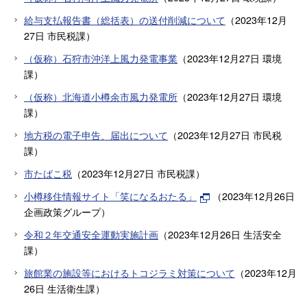
給与支払報告書（総括表）の送付削減について
（
2023年12月
27日
市民税課
）
（仮称）石狩市沖洋上風力発電事業
（
2023年12月27日
環境
課
）
（仮称）北海道小樽余市風力発電所
（
2023年12月27日
環境
課
）
地方税の電子申告、届出について
（
2023年12月27日
市民税
課
）
市たばこ税
（
2023年12月27日
市民税課
）
小樽移住情報サイト「笑になるおたる」
（
2023年12月26日
企画政策グループ
）
令和２年交通安全運動実施計画
（
2023年12月26日
生活安全
課
）
旅館業の施設等におけるトコジラミ対策について
（
2023年12月
26日
生活衛生課
）