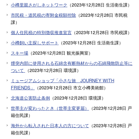
小樽里親さがしネットワーク
（
2023年12月28日
生活衛生課
）
市民税・道民税の寄附金税額控除
（
2023年12月28日
市民税
課
）
個人住民税の特別徴収推進宣言
（
2023年12月28日
市民税課
）
小樽飼い主探しサポート
（
2023年12月28日
生活衛生課
）
スキー場
（
2023年12月28日
観光振興室
）
煙突内部に使用される石綿含有断熱材からの石綿飛散防止等に
ついて
（
2023年12月28日
環境課
）
ミュージアムショップ「小さな旅 JOURNEY WITH
FRIENDS」
（
2023年12月28日
市立小樽美術館
）
北海道公害防止条例
（
2023年12月28日
環境課
）
世帯主が変わったとき（世帯主変更届）
（
2023年12月28日
戸
籍住民課
）
海外から転入された日本人の方について
（
2023年12月28日
戸
籍住民課
）