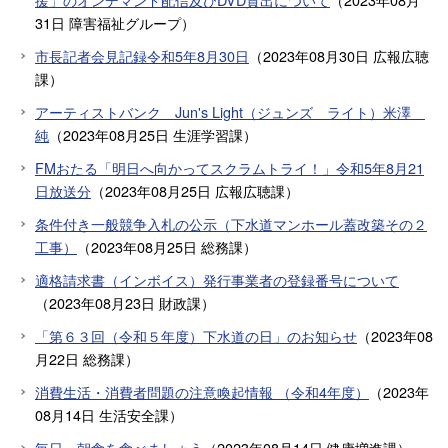
31日
障害福祉グループ
）
市長記者会見記録令和5年8月30日
（
2023年08月30日
広報広聴
課
）
アーティストバンク Jun's Light（ジュンズ ライト）米澤
純
（
2023年08月25日
生涯学習課
）
FMおたる「明日へ向かってスクラムトライ！」令和5年8月21
日放送分
（
2023年08月25日
広報広聴課
）
条件付き一般競争入札の公示（下水道マンホール蓋改築その２
工事）
（
2023年08月25日
総務課
）
適格請求書（インボイス）発行事業者の登録番号について
（
2023年08月23日
財政課
）
「第６３回（令和５年度）下水道の日」のお知らせ
（
2023年08
月22日
総務課
）
消費生活・消費者問題の注意喚起情報 （令和4年度）
（
2023年
08月14日
生活安全課
）
毎日、朝食を食べましょう
（
2023年08月14日
健康増進課
）