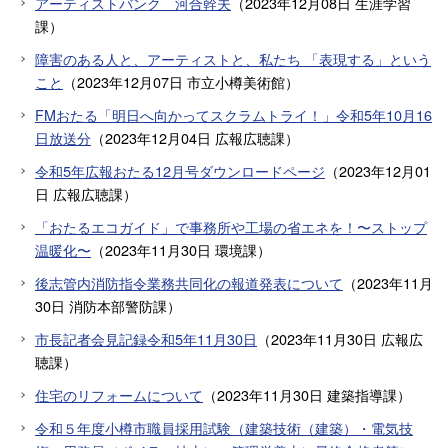
アーティストバンク 河合幹夫
（
2023年12月08日
生涯学習
課
）
障害のある人と、アーティストと、私たち 「表現する」という
こと
（
2023年12月07日
市立小樽美術館
）
FMおたる「明日へ向かってスクラムトライ！」令和5年10月16
日放送分
（
2023年12月04日
広報広聴課
）
令和5年広報おたる12月号ダウンロードページ
（
2023年12月01
日
広報広聴課
）
「おたるエコガイド」で事務所や工場の省エネを！〜ストップ
温暖化〜
（
2023年11月30日
環境課
）
後志管内消防指令業務共同化の報道発表について
（
2023年11月
30日
消防本部警防課
）
市長記者会見記録令和5年11月30日
（
2023年11月30日
広報広
聴課
）
住宅のリフォームについて
（
2023年11月30日
建築指導課
）
令和５年度小樽市職員採用試験（建築技術（建築）・電気技