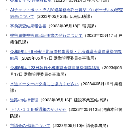
AIチャットボット導入関連業務委託公募型プロポーザルの審査
結果について
（
2023年05月23日
広報広聴課
）
事前調査結果報告書
（
2023年05月18日
環境課
）
被害届兼被害届出証明書の発行について
（
2023年05月17日
戸
籍住民課
）
令和5年4月9日執行北海道知事選挙・北海道議会議員選挙開票
結果
（
2023年05月17日
選挙管理委員会事務局
）
令和5年4月23日執行小樽市議会議員選挙開票結果
（
2023年05
月17日
選挙管理委員会事務局
）
水道メーターの交換にご協力ください
（
2023年05月16日
業務
課
）
道路の維持管理
（
2023年05月16日
建設事業室維持課
）
正しい１１９番通報のかけかた
（
2023年05月10日
消防本部警
防課
）
市議会の傍聴について
（
2023年05月10日
議会事務局
）