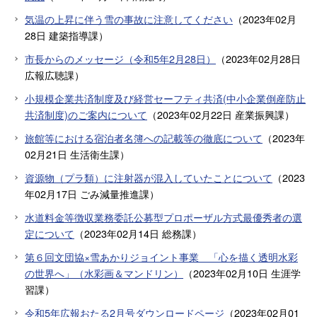
気温の上昇に伴う雪の事故に注意してください
（
2023年02月
28日
建築指導課
）
市長からのメッセージ（令和5年2月28日）
（
2023年02月28日
広報広聴課
）
小規模企業共済制度及び経営セーフティ共済(中小企業倒産防止
共済制度)のご案内について
（
2023年02月22日
産業振興課
）
旅館等における宿泊者名簿への記載等の徹底について
（
2023年
02月21日
生活衛生課
）
資源物（プラ類）に注射器が混入していたことについて
（
2023
年02月17日
ごみ減量推進課
）
水道料金等徴収業務委託公募型プロポーザル方式最優秀者の選
定について
（
2023年02月14日
総務課
）
第６回文団協×雪あかりジョイント事業 「心を描く透明水彩
の世界へ」（水彩画＆マンドリン）
（
2023年02月10日
生涯学
習課
）
令和5年広報おたる2月号ダウンロードページ
（
2023年02月01