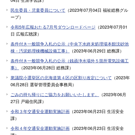
民生委員・児童委員について
（
2023年07月04日
福祉総務グル
ープ
）
令和5年広報おたる7月号ダウンロードページ
（
2023年07月01
日
広報広聴課
）
条件付き一般競争入札の公示（中央下水終末処理場本館沈砂池
棟・汚泥処理棟機械設備工事）
（
2023年06月29日
総務課
）
条件付き一般競争入札の公示（銭函浄水場外５箇所電気設備工
事）
（
2023年06月28日
総務課
）
衆議院小選挙区の北海道第４区の区割り改定について
（
2023年
06月28日
選挙管理委員会事務局
）
ごみの持ち帰りにご協力をお願いいたします。
（
2023年06月
27日
戸籍住民課
）
令和３年交通安全運動実施計画
（
2023年06月23日
生活安全
課
）
令和４年交通安全運動実施計画
（
2023年06月23日
生活安全
課
）