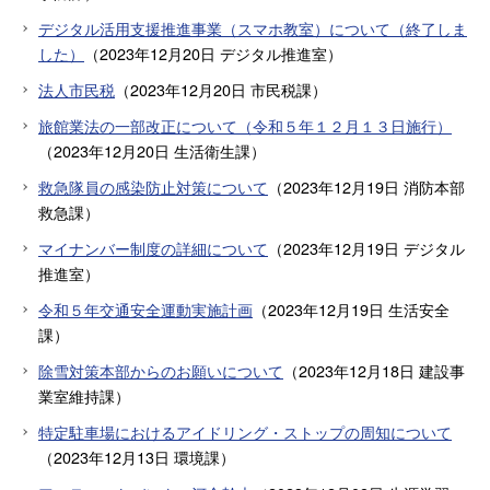
デジタル活用支援推進事業（スマホ教室）について（終了しま
した）
（
2023年12月20日
デジタル推進室
）
法人市民税
（
2023年12月20日
市民税課
）
旅館業法の一部改正について（令和５年１２月１３日施行）
（
2023年12月20日
生活衛生課
）
救急隊員の感染防止対策について
（
2023年12月19日
消防本部
救急課
）
マイナンバー制度の詳細について
（
2023年12月19日
デジタル
推進室
）
令和５年交通安全運動実施計画
（
2023年12月19日
生活安全
課
）
除雪対策本部からのお願いについて
（
2023年12月18日
建設事
業室維持課
）
特定駐車場におけるアイドリング・ストップの周知について
（
2023年12月13日
環境課
）