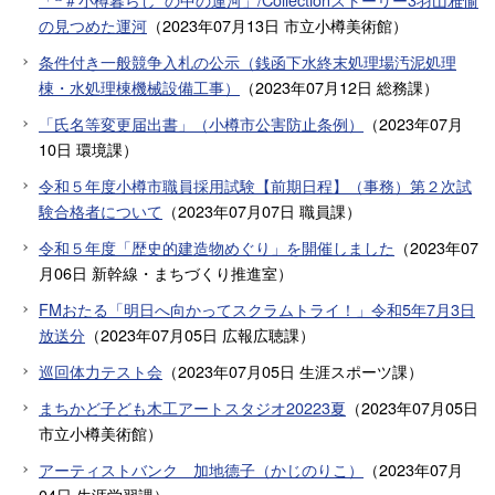
の見つめた運河
（
2023年07月13日
市立小樽美術館
）
条件付き一般競争入札の公示（銭函下水終末処理場汚泥処理
棟・水処理棟機械設備工事）
（
2023年07月12日
総務課
）
「氏名等変更届出書」（小樽市公害防止条例）
（
2023年07月
10日
環境課
）
令和５年度小樽市職員採用試験【前期日程】（事務）第２次試
験合格者について
（
2023年07月07日
職員課
）
令和５年度「歴史的建造物めぐり」を開催しました
（
2023年07
月06日
新幹線・まちづくり推進室
）
FMおたる「明日へ向かってスクラムトライ！」令和5年7月3日
放送分
（
2023年07月05日
広報広聴課
）
巡回体力テスト会
（
2023年07月05日
生涯スポーツ課
）
まちかど子ども木工アートスタジオ20223夏
（
2023年07月05日
市立小樽美術館
）
アーティストバンク 加地德子（かじのりこ）
（
2023年07月
04日
生涯学習課
）