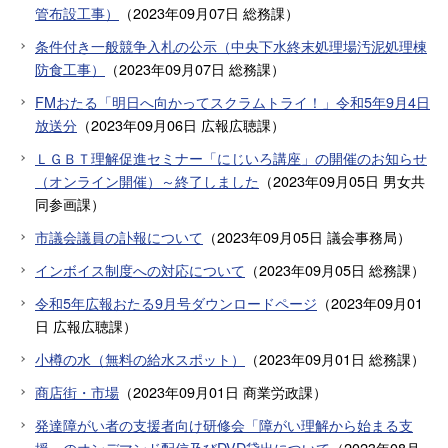
管布設工事）
（
2023年09月07日
総務課
）
条件付き一般競争入札の公示（中央下水終末処理場汚泥処理棟
防食工事）
（
2023年09月07日
総務課
）
FMおたる「明日へ向かってスクラムトライ！」令和5年9月4日
放送分
（
2023年09月06日
広報広聴課
）
ＬＧＢＴ理解促進セミナー「にじいろ講座」の開催のお知らせ
（オンライン開催）～終了しました
（
2023年09月05日
男女共
同参画課
）
市議会議員の訃報について
（
2023年09月05日
議会事務局
）
インボイス制度への対応について
（
2023年09月05日
総務課
）
令和5年広報おたる9月号ダウンロードページ
（
2023年09月01
日
広報広聴課
）
小樽の水（無料の給水スポット）
（
2023年09月01日
総務課
）
商店街・市場
（
2023年09月01日
商業労政課
）
発達障がい者の支援者向け研修会「障がい理解から始まる支
援」のオンデマンド配信及びDVD貸出について
（
2023年08月