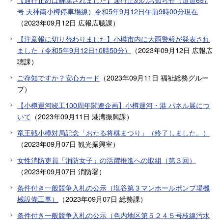
号 天神南小樽停車場線）令和5年9月12日午前9時00分現在
（
2023年09月12日
広報広聴課
）
【注意報に切り替わりました】小樽市内に大雨警報が発表され
ました（令和5年9月12日10時50分）
（
2023年09月12日
広報広
聴課
）
ご存知ですか？安心カード
（
2023年09月11日
福祉総務グルー
プ
）
【小樽運河竣工100周年関連企画】小樽運河・港 パネル展につ
いて
（
2023年09月11日
港湾振興課
）
竜王戦小樽対局記念「おたる将棋まつり」（終了しました。）
（
2023年09月07日
観光振興室
）
女性消防吏員「消防女子」の活躍推進への取組（第３回）
（
2023年09月07日
消防署
）
条件付き一般競争入札の公示（塩谷第３マンホールポンプ場機
械設備工事）
（
2023年09月07日
総務課
）
条件付き一般競争入札の公示（色内地区第５２４５号枝線汚水