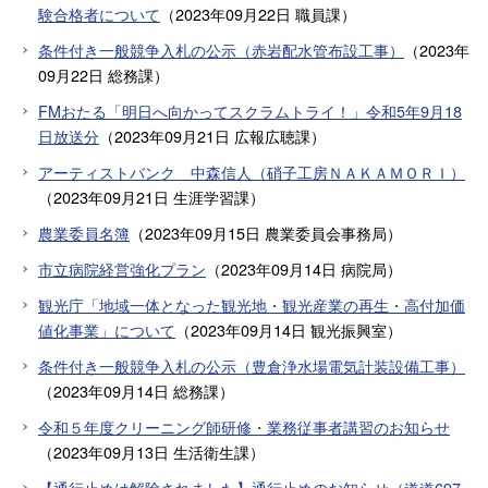
験合格者について
（
2023年09月22日
職員課
）
条件付き一般競争入札の公示（赤岩配水管布設工事）
（
2023年
09月22日
総務課
）
FMおたる「明日へ向かってスクラムトライ！」令和5年9月18
日放送分
（
2023年09月21日
広報広聴課
）
アーティストバンク 中森信人（硝子工房ＮＡＫＡＭＯＲＩ）
（
2023年09月21日
生涯学習課
）
農業委員名簿
（
2023年09月15日
農業委員会事務局
）
市立病院経営強化プラン
（
2023年09月14日
病院局
）
観光庁「地域一体となった観光地・観光産業の再生・高付加価
値化事業」について
（
2023年09月14日
観光振興室
）
条件付き一般競争入札の公示（豊倉浄水場電気計装設備工事）
（
2023年09月14日
総務課
）
令和５年度クリーニング師研修・業務従事者講習のお知らせ
（
2023年09月13日
生活衛生課
）
【通行止めは解除されました】通行止めのお知らせ（道道697