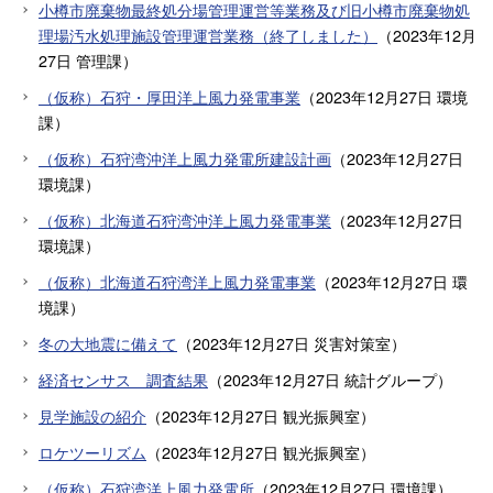
小樽市廃棄物最終処分場管理運営等業務及び旧小樽市廃棄物処
理場汚水処理施設管理運営業務（終了しました）
（
2023年12月
27日
管理課
）
（仮称）石狩・厚田洋上風力発電事業
（
2023年12月27日
環境
課
）
（仮称）石狩湾沖洋上風力発電所建設計画
（
2023年12月27日
環境課
）
（仮称）北海道石狩湾沖洋上風力発電事業
（
2023年12月27日
環境課
）
（仮称）北海道石狩湾洋上風力発電事業
（
2023年12月27日
環
境課
）
冬の大地震に備えて
（
2023年12月27日
災害対策室
）
経済センサス 調査結果
（
2023年12月27日
統計グループ
）
見学施設の紹介
（
2023年12月27日
観光振興室
）
ロケツーリズム
（
2023年12月27日
観光振興室
）
（仮称）石狩湾洋上風力発電所
（
2023年12月27日
環境課
）