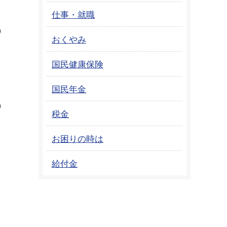
仕事・就職
）
おくやみ
国民健康保険
国民年金
）
税金
お困りの時は
給付金