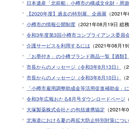
日本遺産「北前船」小樽市の構成文化財・周
【2020年度】過去の特別展、企画展
（
2021年
小樽市の情報公開制度
（
2021年08月19日
総
令和3年度第3回小樽市コンプライアンス委員
介護サービスを利用するには
（
2021年08月1
「お墨付き」の小樽ブランド商品一覧【酒類
市長からのメッセージ（令和3年8月13日）
（
市長からのメッセージ（令和3年8月10日）
（
「小樽市雇用調整助成金等活用促進補助金」に
令和3年広報おたる8月号ダウンロードページ
大塚製薬株式会社との包括連携協定
（
2021年
北海道における夏の再拡大防止特別対策につ