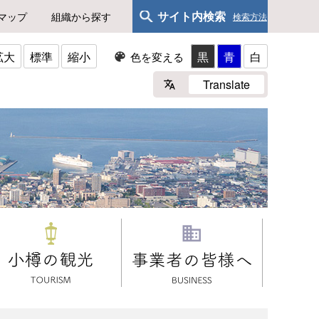
サイト内検索
マップ
組織から探す
検索方法
拡大
標準
縮小
黒
青
白
色を変える
Translate