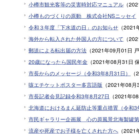
小樽市観光客等の災害時対応マニュアル
（
20
小樽ものづくりの原動 株式会社NSニッセイ
令和３年度「下水道の日」のお知らせ
（
2021
海外から転入された外国人の方について
（
20
郵送による転出届の方法
（
2021年09月01日
20歳になったら国民年金
（
2021年08月31日
市長からのメッセージ（令和3年8月31日）
（
咳エチケットポスター多言語版
（
2021年08月
市長記者会見記録令和3年8月27日
（
2021年0
北海道におけるまん延防止等重点措置（令和3年
市民ギャラリー企画展 心の原風景北海製罐
流産や死産でお子様を亡くされた方へ
（
2021