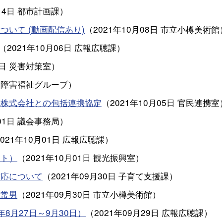
14日
都市計画課
）
いて (動画配信あり)
（
2021年10月08日
市立小樽美術館
（
2021年10月06日
広報広聴課
）
6日
災害対策室
）
障害福祉グループ
）
発株式会社との包括連携協定
（
2021年10月05日
官民連携室
01日
議会事務局
）
2021年10月01日
広報広聴課
）
クト）
（
2021年10月01日
観光振興室
）
対応について
（
2021年09月30日
子育て支援課
）
塚常男
（
2021年09月30日
市立小樽美術館
）
8月27日～9月30日）
（
2021年09月29日
広報広聴課
）