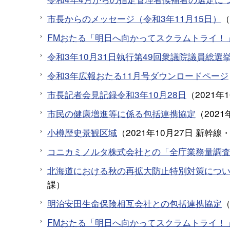
市長からのメッセージ（令和3年11月15日）
（
FMおたる「明日へ向かってスクラムトライ！」
令和3年10月31日執行第49回衆議院議員総選
令和3年広報おたる11月号ダウンロードページ
市長記者会見記録令和3年10月28日
（
2021年
市民の健康増進等に係る包括連携協定
（
2021
小樽歴史景観区域
（
2021年10月27日
新幹線
コニカミノルタ株式会社との「全庁業務量調
北海道における秋の再拡大防止特別対策について
課
）
明治安田生命保険相互会社との包括連携協定
FMおたる「明日へ向かってスクラムトライ！」