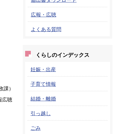
広報・広聴
よくある質問
くらしのインデックス
妊娠・出産
子育て情報
政課
）
結婚・離婚
報広聴
引っ越し
ごみ
）