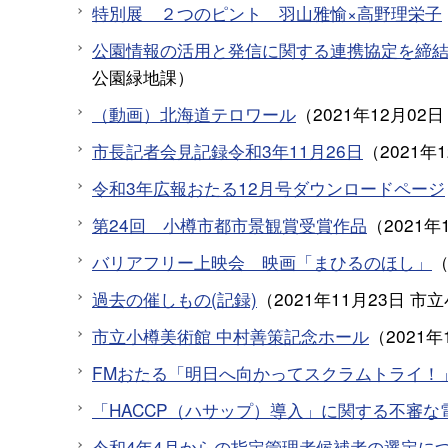
特別展 ２つのピント 羽山雅愉×高野理栄子
公園情報の活用と発信に関する連携協定を締
公園緑地課
）
（動画）北海道テロワール
（
2021年12月02日
市長記者会見記録令和3年11月26日
（
2021年
令和3年広報おたる12月号ダウンロードページ
第24回 小樽市都市景観賞受賞作品
（
2021年
バリアフリー上映会 映画「まひるのほし」
過去の催しもの(記録)
（
2021年11月23日
市立
市立小樽美術館 中村善策記念ホール
（
2021年
FMおたる「明日へ向かってスクラムトライ！」
「HACCP（ハサップ）導入」に関する不審
令和4年4月からの指定管理者候補者の選定に