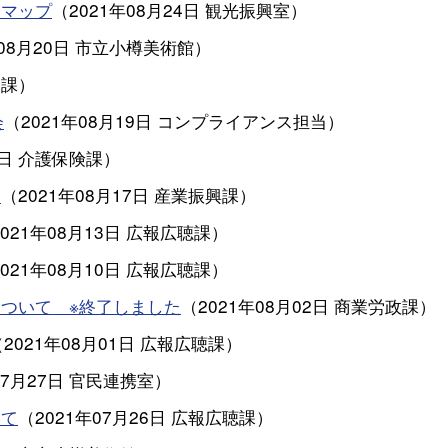
遊マップ
（
2021年08月24日
観光振興室
）
08月20日
市立小樽美術館
）
務課
）
会
（
2021年08月19日
コンプライアンス担当
）
9日
介護保険課
）
】
（
2021年08月17日
産業振興課
）
2021年08月13日
広報広聴課
）
2021年08月10日
広報広聴課
）
ついて ※終了しました
（
2021年08月02日
商業労政課
）
（
2021年08月01日
広報広聴課
）
07月27日
官民連携室
）
いて
（
2021年07月26日
広報広聴課
）