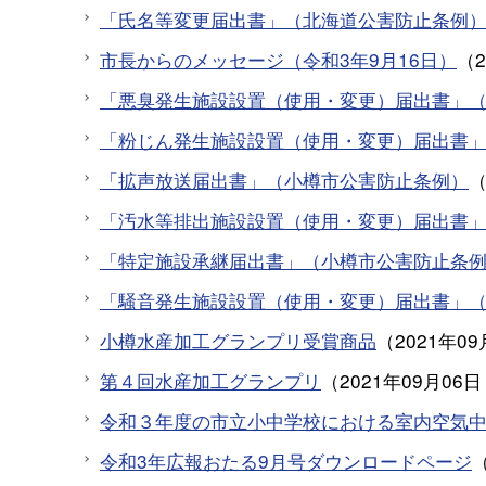
「氏名等変更届出書」（北海道公害防止条例
市長からのメッセージ（令和3年9月16日）
（
「悪臭発生施設設置（使用・変更）届出書」
「粉じん発生施設設置（使用・変更）届出書
「拡声放送届出書」（小樽市公害防止条例）
「汚水等排出施設設置（使用・変更）届出書
「特定施設承継届出書」（小樽市公害防止条
「騒音発生施設設置（使用・変更）届出書」
小樽水産加工グランプリ受賞商品
（
2021年09
第４回水産加工グランプリ
（
2021年09月06日
令和３年度の市立小中学校における室内空気
令和3年広報おたる9月号ダウンロードページ