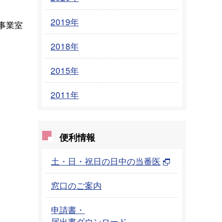
2019年
事業室
2018年
2015年
2011年
便利情報
土・日・祝日の日中の当番医
）
窓口のご案内
申請書・
届出書ダウンロード