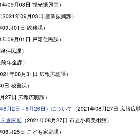
21年09月03日
観光振興室
）
（
2021年09月03日
産業振興課
）
年09月01日
総務課
）
21年09月01日
戸籍住民課
）
戸籍住民課
）
保険年金課
）
2021年08月31日
広報広聴課
）
30日
秘書課
）
8月27日
広報広聴課
）
8月2日～8月26日）について
（
2021年08月27日
広報広
第３倉庫展
（
2021年08月27日
市立小樽美術館
）
年08月25日
こども家庭課
）