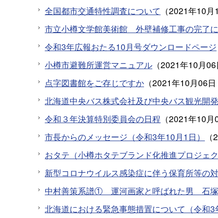
全国都市交通特性調査について
（
2021年10月
市立小樽文学館美術館 外壁補修工事の完了につ
令和3年広報おたる10月号ダウンロードページ
小樽市避難所運営マニュアル
（
2021年10月0
点字図書館をご存じですか
（
2021年10月06日
北海道中央バス株式会社及び中央バス観光開
令和３年決算特別委員会の日程
（
2021年10月
市長からのメッセージ（令和3年10月1日）
（
おタテ（小樽ホタテブランド化推進プロジェ
新型コロナウイルス感染症に伴う保育所等の
中村善策系譜① 運河画家と呼ばれた男 石
北海道における緊急事態措置について（令和3年