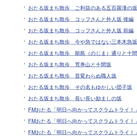
おたる坂まち散歩 ご利益のある五百羅漢の
おたる坂まち散歩 コッフさんと外人坂 後編
おたる坂まち散歩 コッフさんと外人坂 前編
おたる坂まち散歩 今や急ではない三本木急
おたる坂まち散歩 能島（のじま）通りと十
おたる坂まち散歩 荒巻山と十間坂
おたる坂まち散歩 昔変わらぬ職人坂
おたる坂まち散歩 その名もゆかしい団子坂
おたる坂まち散歩 長い長い励ましの坂
FMおたる「明日へ向かってスクラムトライ！」
FMおたる「明日へ向かってスクラムトライ！」
FMおたる「明日へ向かってスクラムトライ！」