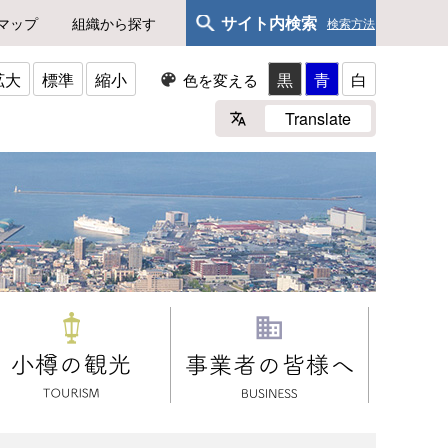
サイト内検索
マップ
組織から探す
検索方法
拡大
標準
縮小
黒
青
白
色を変える
Translate