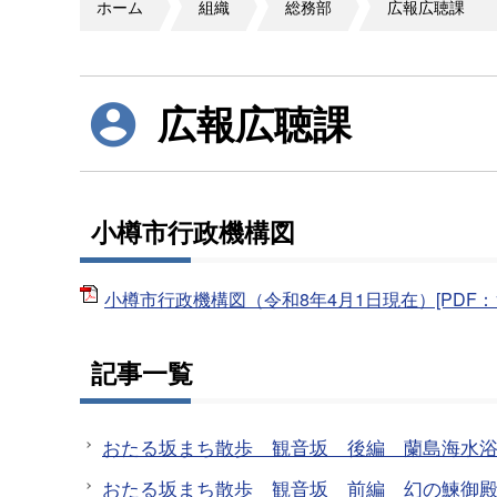
ホーム
組織
総務部
広報広聴課
広報広聴課
小樽市行政機構図
小樽市行政機構図（令和8年4月1日現在）[PDF：14
記事一覧
おたる坂まち散歩 観音坂 後編 蘭島海水
おたる坂まち散歩 観音坂 前編 幻の鰊御