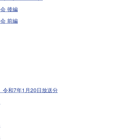
会 後編
会 前編
令和7年1月20日放送分
坂
編
編