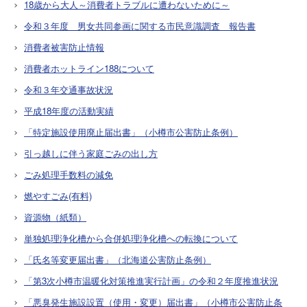
18歳から大人～消費者トラブルに遭わないために～
令和３年度 男女共同参画に関する市民意識調査 報告書
消費者被害防止情報
消費者ホットライン188について
令和３年交通事故状況
平成18年度の活動実績
「特定施設使用廃止届出書」（小樽市公害防止条例）
引っ越しに伴う家庭ごみの出し方
ごみ処理手数料の減免
燃やすごみ(有料)
資源物（紙類）
単独処理浄化槽から合併処理浄化槽への転換について
「氏名等変更届出書」（北海道公害防止条例）
「第3次小樽市温暖化対策推進実行計画」の令和２年度推進状況
「悪臭発生施設設置（使用・変更）届出書」（小樽市公害防止条