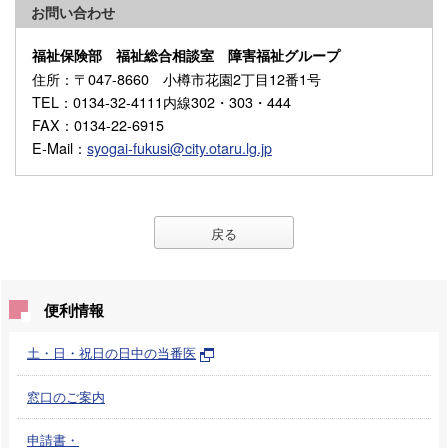
お問い合わせ
福祉保険部 福祉総合相談室 障害福祉グループ
住所
：〒047-8660 小樽市花園2丁目12番1号
TEL
：0134-32-4111内線302・303・444
FAX
：0134-22-6915
E-Mail
：
syogai-fukusi@city.otaru.lg.jp
戻る
便利情報
土・日・祝日の日中の当番医
窓口のご案内
申請書・