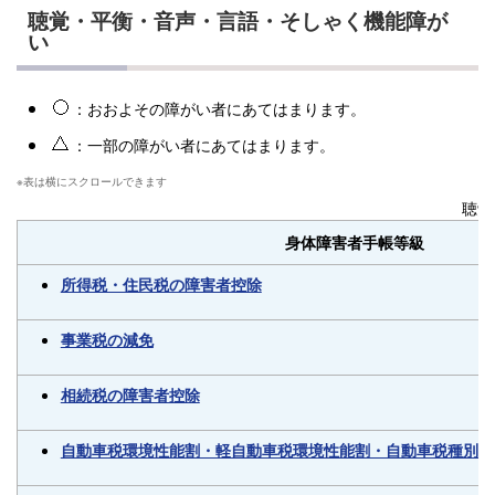
聴覚・平衡・音声・言語・そしゃく機能障が
い
：おおよその障がい者にあてはまります。
：一部の障がい者にあてはまります。
聴覚
身体障害者手帳等級
所得税・住民税の障害者控除
事業税の減免
相続税の障害者控除
自動車税環境性能割・軽自動車税環境性能割・自動車税種別割