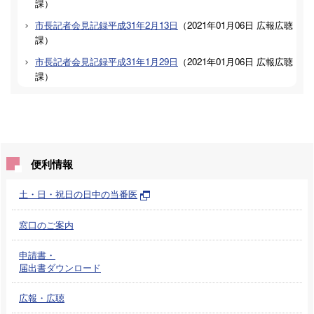
課
）
市長記者会見記録平成31年2月13日
（
2021年01月06日
広報広聴
課
）
市長記者会見記録平成31年1月29日
（
2021年01月06日
広報広聴
課
）
便利情報
土・日・祝日の日中の当番医
窓口のご案内
申請書・
届出書ダウンロード
広報・広聴