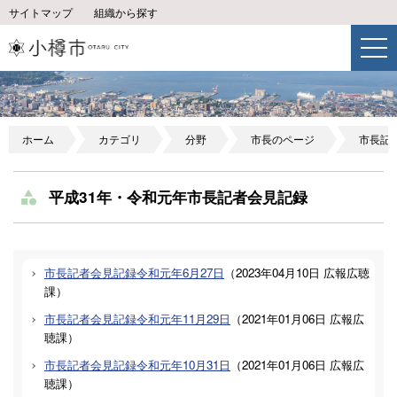
サイトマップ
組織から探す
ホーム
カテゴリ
分野
市長のページ
市長記
平成31年・令和元年市長記者会見記録
市長記者会見記録令和元年6月27日
（
2023年04月10日
広報広聴
課
）
市長記者会見記録令和元年11月29日
（
2021年01月06日
広報広
聴課
）
市長記者会見記録令和元年10月31日
（
2021年01月06日
広報広
聴課
）