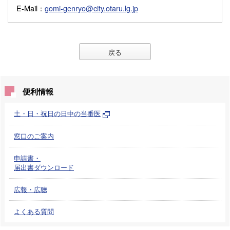
E-Mail
：
gomi-genryo@city.otaru.lg.jp
戻る
便利情報
土・日・祝日の日中の当番医
窓口のご案内
申請書・
届出書ダウンロード
広報・広聴
よくある質問