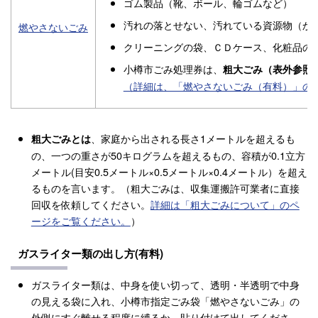
ゴム製品（靴、ボール、輪ゴムなど）
汚れの落とせない、汚れている資源物（か
燃やさないごみ
クリーニングの袋、ＣＤケース、化粧品の
小樽市ごみ処理券は、
粗大ごみ（表外参照
（詳細は、「燃やさないごみ（有料）」の
、家庭から出される長さ1メートルを超えるも
粗大ごみとは
の、一つの重さが50キログラムを超えるもの、容積が0.1立方
メートル(目安0.5メートル×0.5メートル×0.4メートル）を超え
るものを言います。（粗大ごみは、収集運搬許可業者に直接
回収を依頼してください。
詳細は「粗大ごみについて」のペ
ージをご覧ください。
）
ガスライター類の出し方(有料)
ガスライター類は、中身を使い切って、透明・半透明で中身
の見える袋に入れ、小樽市指定ごみ袋「燃やさないごみ」の
外側にすぐ離せる程度に縛るか、貼り付けて出してくださ