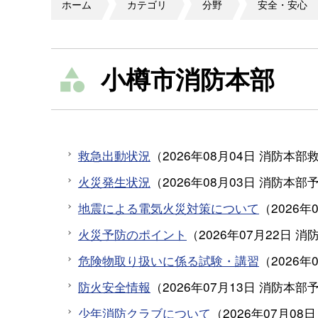
ホーム
カテゴリ
分野
安全・安心
小樽市消防本部
救急出動状況
（
2026年08月04日
消防本部
火災発生状況
（
2026年08月03日
消防本部
地震による電気火災対策について
（
2026年
火災予防のポイント
（
2026年07月22日
消
危険物取り扱いに係る試験・講習
（
2026年
防火安全情報
（
2026年07月13日
消防本部
少年消防クラブについて
（
2026年07月08日