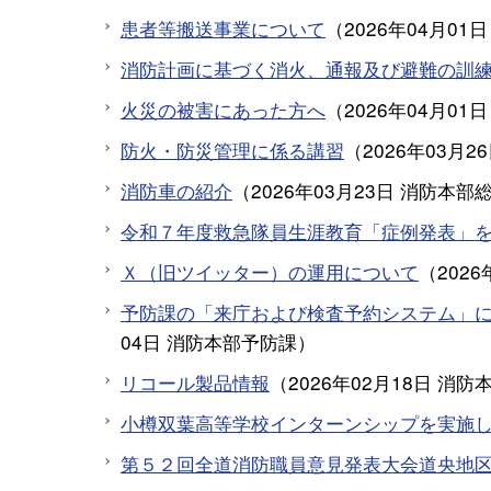
患者等搬送事業について
（
2026年04月01日
消防計画に基づく消火、通報及び避難の訓
火災の被害にあった方へ
（
2026年04月01日
防火・防災管理に係る講習
（
2026年03月2
消防車の紹介
（
2026年03月23日
消防本部
令和７年度救急隊員生涯教育「症例発表」を
Ｘ（旧ツイッター）の運用について
（
2026
予防課の「来庁および検査予約システム」
04日
消防本部予防課
）
リコール製品情報
（
2026年02月18日
消防
小樽双葉高等学校インターンシップを実施し
第５２回全道消防職員意見発表大会道央地