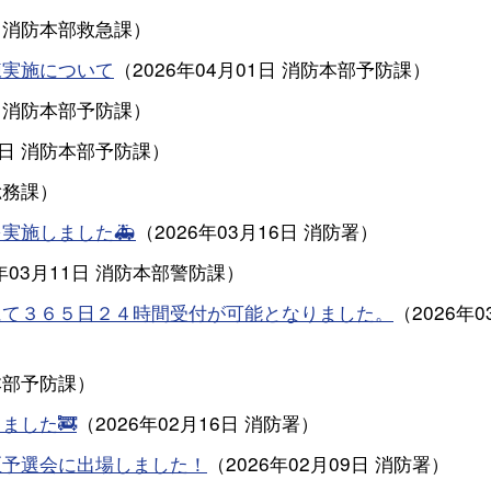
消防本部救急課
）
練実施について
（
2026年04月01日
消防本部予防課
）
消防本部予防課
）
6日
消防本部予防課
）
総務課
）
実施しました🚑
（
2026年03月16日
消防署
）
年03月11日
消防本部警防課
）
にて３６５日２４時間受付が可能となりました。
（
2026年0
本部予防課
）
ました🚒
（
2026年02月16日
消防署
）
区予選会に出場しました！
（
2026年02月09日
消防署
）