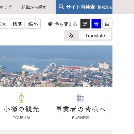
サイト内検索
マップ
組織から探す
検索方法
拡大
標準
縮小
黒
青
白
色を変える
Translate