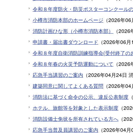
令和８年度防火・防災ポスターコンクール
小樽市消防本部のホームページ
（
2026年0
消防計画ひな形（小樽市消防本部）
（
2026
申請書・届出書ダウンロード
（
2026年06月
令和８年度自衛消防訓練指導会(受付終了の
令和８年春の火災予防運動について
（
2026
応急手当講習のご案内
（
2026年04月24日
建築同意に関してよくある質問
（
2026年0
消防法に基づく命令の公示、違反公表制度
ホテル、旅館等を対象とした表示制度
（
20
消防設備士免状を所有されている方へ
（
20
応急手当普及員講習のご案内
（
2026年04月