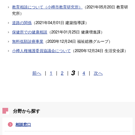
教育相談について（小樽市教育研究所）
（
2021年05月20日
教育研
究所
）
道路の関係
（
2021年04月01日
建築指導課
）
保健所での健康相談
（
2021年01月25日
健康増進課
）
無料低額診療事業
（
2020年12月24日
福祉総務グループ
）
小樽人権擁護委員協議会について
（
2020年12月24日
生活安全課
）
3
前へ
|
1
|
2
|
|
4
|
次へ
分野から探す
相談窓口