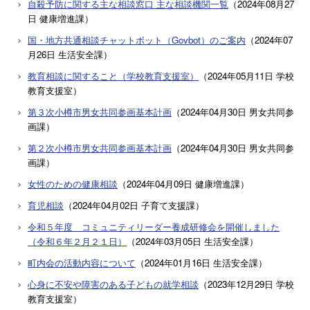
自殺予防に関する主な相談窓口 主な相談機関一覧
（
2024年08月27
日
健康増進課
）
国・地方共通相談チャットボット（Govbot）のご案内
（
2024年07
月26日
生活安全課
）
教育相談に関すること（学校教育支援室）
（
2024年05月11日
学校
教育支援室
）
第３次小樽市男女共同参画基本計画
（
2024年04月30日
男女共同参
画課
）
第２次小樽市男女共同参画基本計画
（
2024年04月30日
男女共同参
画課
）
女性のための健康相談
（
2024年04月09日
健康増進課
）
育児相談
（
2024年04月02日
子育て支援課
）
令和５年度 コミュニティリーダー養成研修会を開催しました
（令和６年２月２１日）
（
2024年03月05日
生活安全課
）
町内会の活動内容について
（
2024年01月16日
生活安全課
）
心身に不安や障害のある子どもの就学相談
（
2023年12月29日
学校
教育支援室
）