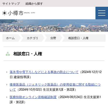
サイトマップ
組織から探す
ホーム
カテゴリ
分野
相談窓口・人権
相談窓口・人権
落氷雪や雪下ろしなどによる事故の防止について
（
2024年12月12
日
建築指導課
）
後発医薬品（ジェネリック医薬品）の使用促進に関する取組につ
いて
（
2024年10月02日
生活支援第1課・第2課
）
医療扶助オンライン資格確認制度
（
2024年09月24日
生活支援第1
課・第2課
）