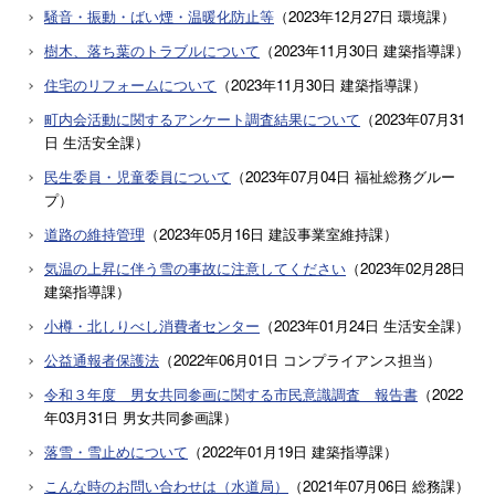
騒音・振動・ばい煙・温暖化防止等
（
2023年12月27日
環境課
）
樹木、落ち葉のトラブルについて
（
2023年11月30日
建築指導課
）
住宅のリフォームについて
（
2023年11月30日
建築指導課
）
町内会活動に関するアンケート調査結果について
（
2023年07月31
日
生活安全課
）
民生委員・児童委員について
（
2023年07月04日
福祉総務グルー
プ
）
道路の維持管理
（
2023年05月16日
建設事業室維持課
）
気温の上昇に伴う雪の事故に注意してください
（
2023年02月28日
建築指導課
）
小樽・北しりべし消費者センター
（
2023年01月24日
生活安全課
）
公益通報者保護法
（
2022年06月01日
コンプライアンス担当
）
令和３年度 男女共同参画に関する市民意識調査 報告書
（
2022
年03月31日
男女共同参画課
）
落雪・雪止めについて
（
2022年01月19日
建築指導課
）
こんな時のお問い合わせは（水道局）
（
2021年07月06日
総務課
）