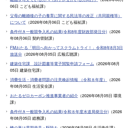
06日
こども福祉課
）
父母の離婚後の子の養育に関する民法等の改正（共同親権等）
について
（
2026年08月06日
こども福祉課
）
条件付き一般競争入札の結果(令和8年度財政部発注分)
（
2026
年08月06日
契約管財課
）
FMおたる「明日へ向かってスクラムトライ！」令和8年8月3日
放送分
（
2026年08月05日
広報広聴課
）
建築住宅課 設計図書等電子閲覧申請フォーム
（
2026年08月
05日
建築住宅課
）
消費生活・消費者問題の注意喚起情報 （令和８年度）
（
2026
年08月05日
生活安全課
）
おたるゼロカーボン推進事業者の紹介
（
2026年08月05日
環境
課
）
条件付き一般競争入札の結果(令和８年度水道局発注分)
（
2026
年08月05日
総務課
）
蜂の巣は早期発見・駆除を
（
2026年08月05日
生活衛生課
）