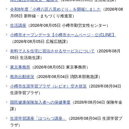
令和8年度「小樽八区八景めぐり」を開催しました
（
2026年08
月05日
新幹線・まちづくり推進室
）
生活講座
（
2026年08月05日
小樽市勤労女性センター
）
小樽市オープンデータ【小樽市ホームページ・公式LINE】
（
2026年08月05日
広報広聴課
）
有料で人を住宅に宿泊させるサービスについて
（
2026年08月
05日
生活衛生課
）
東京事務所
（
2026年08月05日
東京事務所
）
救急出動状況
（
2026年08月04日
消防本部救急課
）
小樽市生涯学習プラザ（レピオ）空き状況
（
2026年08月04日
生涯学習プラザ
）
国民健康保険加入者への保健事業
（
2026年08月04日
保険年金
課
）
生涯学習講座「はつらつ講座」
（
2026年08月04日
生涯学習プ
ラザ
）