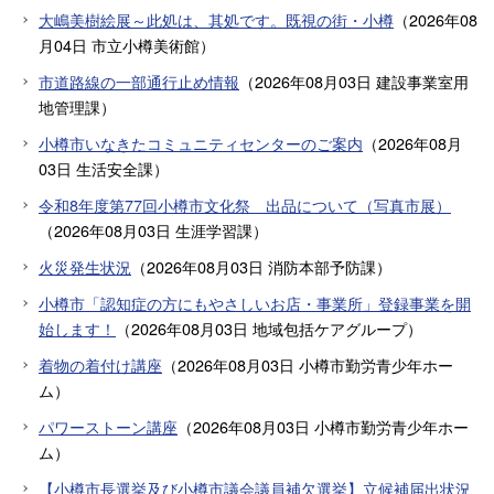
大嶋美樹絵展～此処は、其処です。既視の街・小樽
（
2026年08
月04日
市立小樽美術館
）
市道路線の一部通行止め情報
（
2026年08月03日
建設事業室用
地管理課
）
小樽市いなきたコミュニティセンターのご案内
（
2026年08月
03日
生活安全課
）
令和8年度第77回小樽市文化祭 出品について（写真市展）
（
2026年08月03日
生涯学習課
）
火災発生状況
（
2026年08月03日
消防本部予防課
）
小樽市「認知症の方にもやさしいお店・事業所」登録事業を開
始します！
（
2026年08月03日
地域包括ケアグループ
）
着物の着付け講座
（
2026年08月03日
小樽市勤労青少年ホー
ム
）
パワーストーン講座
（
2026年08月03日
小樽市勤労青少年ホー
ム
）
【小樽市長選挙及び小樽市議会議員補欠選挙】立候補届出状況