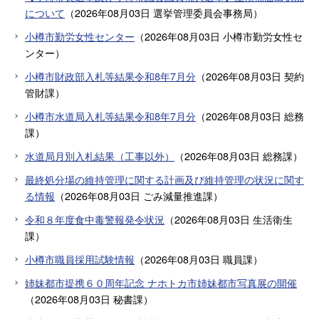
について
（
2026年08月03日
選挙管理委員会事務局
）
小樽市勤労女性センター
（
2026年08月03日
小樽市勤労女性セ
ンター
）
小樽市財政部入札等結果令和8年7月分
（
2026年08月03日
契約
管財課
）
小樽市水道局入札等結果令和8年7月分
（
2026年08月03日
総務
課
）
水道局月別入札結果（工事以外）
（
2026年08月03日
総務課
）
最終処分場の維持管理に関する計画及び維持管理の状況に関す
る情報
（
2026年08月03日
ごみ減量推進課
）
令和８年度食中毒警報発令状況
（
2026年08月03日
生活衛生
課
）
小樽市職員採用試験情報
（
2026年08月03日
職員課
）
姉妹都市提携６０周年記念 ナホトカ市姉妹都市写真展の開催
（
2026年08月03日
秘書課
）