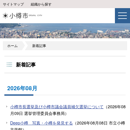
サイトマップ
組織から探す
ホーム
新着記事
新着記事
2026年08月
小樽市長選挙及び小樽市議会議員補欠選挙について
（
2026年08
月09日
選挙管理委員会事務局
）
Deep小樽 写真・小樽を発見する
（
2026年08月08日
市立小樽
文学館
）