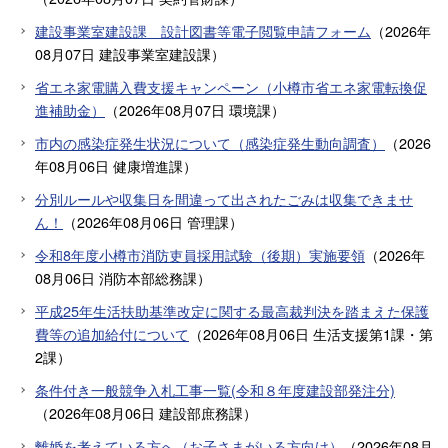
建設事業室建設課 設計図書等電子閲覧申請フォーム
（
2026年
08月07日
建設事業室建設課
）
省エネ家電購入費支援キャンペーン（小樽市省エネ家電転換促
進補助金）
（
2026年08月07日
環境課
）
市内の感染症発生状況について（感染症発生動向調査）
（
2026
年08月06日
健康増進課
）
分別ルールや収集日を間違って出されたごみは収集できませ
ん！
（
2026年08月06日
管理課
）
令和8年度小樽市消防吏員採用試験（後期）実施要領
（
2026年
08月06日
消防本部総務課
）
平成25年生活扶助基準改定に関する最高裁判決を踏まえた保護
費等の追加給付について
（
2026年08月06日
生活支援第1課・第
2課
）
条件付き一般競争入札工事一覧(令和８年度建設部発注分)
（
2026年08月06日
建設部庶務課
）
離婚を考えている方へ（お子さまがいる方向け）
（
2026年08月