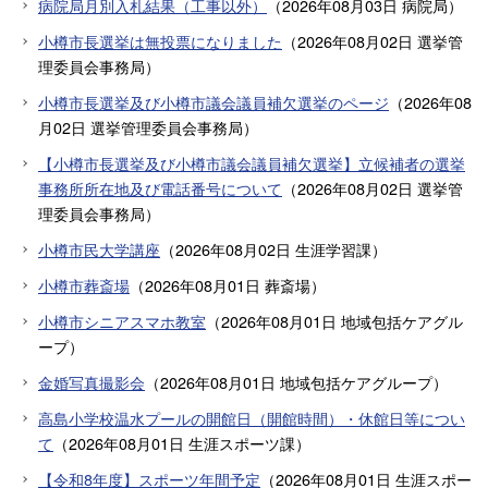
病院局月別入札結果（工事以外）
（
2026年08月03日
病院局
）
小樽市長選挙は無投票になりました
（
2026年08月02日
選挙管
理委員会事務局
）
小樽市長選挙及び小樽市議会議員補欠選挙のページ
（
2026年08
月02日
選挙管理委員会事務局
）
【小樽市長選挙及び小樽市議会議員補欠選挙】立候補者の選挙
事務所所在地及び電話番号について
（
2026年08月02日
選挙管
理委員会事務局
）
小樽市民大学講座
（
2026年08月02日
生涯学習課
）
小樽市葬斎場
（
2026年08月01日
葬斎場
）
小樽市シニアスマホ教室
（
2026年08月01日
地域包括ケアグル
ープ
）
金婚写真撮影会
（
2026年08月01日
地域包括ケアグループ
）
高島小学校温水プールの開館日（開館時間）・休館日等につい
て
（
2026年08月01日
生涯スポーツ課
）
【令和8年度】スポーツ年間予定
（
2026年08月01日
生涯スポー