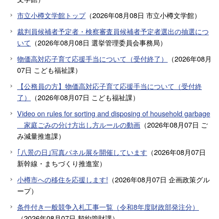
市立小樽文学館トップ
（
2026年08月08日
市立小樽文学館
）
裁判員候補者予定者・検察審査員候補者予定者選出の抽選につ
いて
（
2026年08月08日
選挙管理委員会事務局
）
物価高対応子育て応援手当について（受付終了）
（
2026年08月
07日
こども福祉課
）
【公務員の方】物価高対応子育て応援手当について（受付終
了）
（
2026年08月07日
こども福祉課
）
Video on rules for sorting and disposing of household garbage
家庭ごみの分け方出し方ルールの動画
（
2026年08月07日
ご
み減量推進課
）
｢八景の日｣写真パネル展を開催しています
（
2026年08月07日
新幹線・まちづくり推進室
）
小樽市への移住を応援します!
（
2026年08月07日
企画政策グル
ープ
）
条件付き一般競争入札工事一覧（令和8年度財政部発注分）
（
2026年08月07日
契約管財課
）