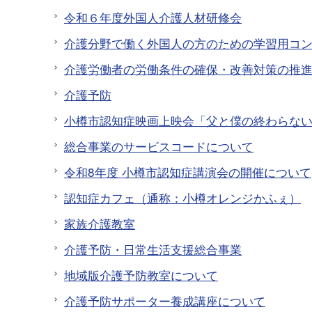
令和６年度外国人介護人材研修会
介護分野で働く外国人の方のための学習用コ
介護労働者の労働条件の確保・改善対策の推
介護予防
小樽市認知症映画上映会「父と僕の終わらない歌
総合事業のサービスコードについて
令和8年度 小樽市認知症講演会の開催について
認知症カフェ（通称：小樽オレンジかふぇ）
家族介護教室
介護予防・日常生活支援総合事業
地域版介護予防教室について
介護予防サポーター養成講座について