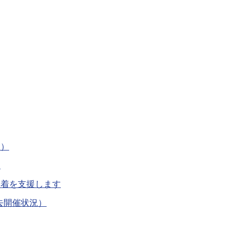
況）
」
定着を支援します
去開催状況）