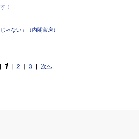
です！
りじゃない」（内閣官房）
1
|
|
2
|
3
|
次へ