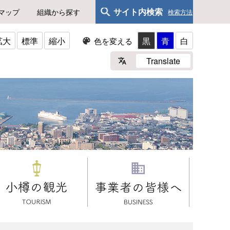
サイト内検索
マップ
組織から探す
検索方法
拡大
標準
縮小
黒
青
白
色を変える
Translate