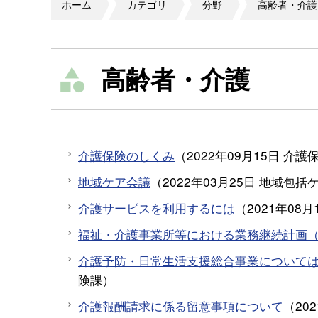
ホーム
カテゴリ
分野
高齢者・介護
高齢者・介護
介護保険のしくみ
（
2022年09月15日
介護
地域ケア会議
（
2022年03月25日
地域包括
介護サービスを利用するには
（
2021年08月
福祉・介護事業所等における業務継続計画（
介護予防・日常生活支援総合事業について
険課
）
介護報酬請求に係る留意事項について
（
20