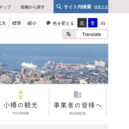
サイト内検索
マップ
組織から探す
検索方法
拡大
標準
縮小
黒
青
白
色を変える
Translate