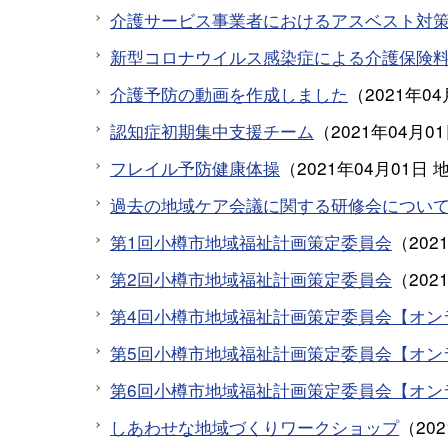
介護サービス事業者におけるアスベスト対
新型コロナウイルス感染症による介護保険
介護予防の動画を作成しました
（
2021年0
認知症初期集中支援チーム
（
2021年04月0
フレイル予防健康体操
（
2021年04月01日
過去の地域ケア会議に関する研修会につい
第1回小樽市地域福祉計画策定委員会
（
202
第2回小樽市地域福祉計画策定委員会
（
202
第4回小樽市地域福祉計画策定委員会【オン
第5回小樽市地域福祉計画策定委員会【オン
第6回小樽市地域福祉計画策定委員会【オン
しあわせな地域づくりワークショップ
（
20