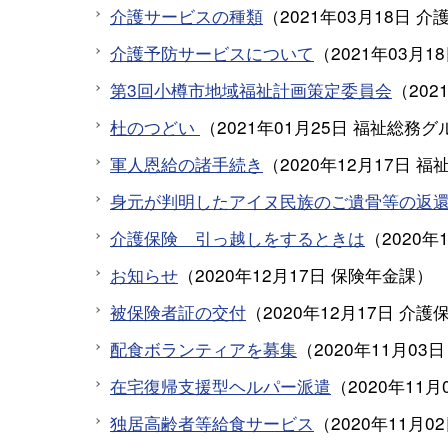
介護サービスの種類
（
2021年03月18日
介
介護予防サービスについて
（
2021年03月1
第3回小樽市地域福祉計画策定委員会
（
202
杜のつどい
（
2021年01月25日
福祉総務グ
軍人恩給の諸手続き
（
2020年12月17日
福
身元が判明したアイヌ民族のご遺骨等の返
介護保険 引っ越しをするときは
（
2020年
お知らせ
（
2020年12月17日
保険年金課
）
被保険者証の交付
（
2020年12月17日
介護
配食ボランティアを募集
（
2020年11月03日
在宅復帰支援型ヘルパー派遣
（
2020年11月
独居高齢者等給食サービス
（
2020年11月0