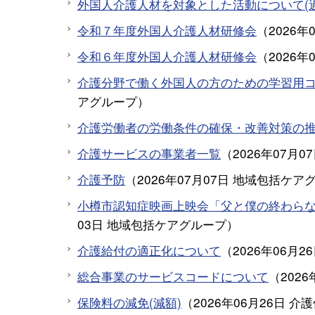
外国人介護人材を対象とした活動について(
令和７年度外国人介護人材研修会
（
2026年
令和６年度外国人介護人材研修会
（
2026年
介護分野で働く外国人の方のための学習用
アグループ
）
介護労働者の労働条件の確保・改善対策の
介護サービスの事業者一覧
（
2026年07月0
介護予防
（
2026年07月07日
地域包括ケア
小樽市認知症映画上映会「父と僕の終わらない
03日
地域包括ケアグループ
）
介護給付の適正化について
（
2026年06月2
総合事業のサービスコードについて
（
2026
保険料の減免(減額)
（
2026年06月26日
介護