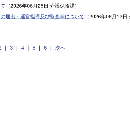
いて
（
2026年06月25日
介護保険課
）
算の届出・運営指導及び監査等について
（
2026年06月12日
2
|
3
|
4
|
5
|
6
|
次へ