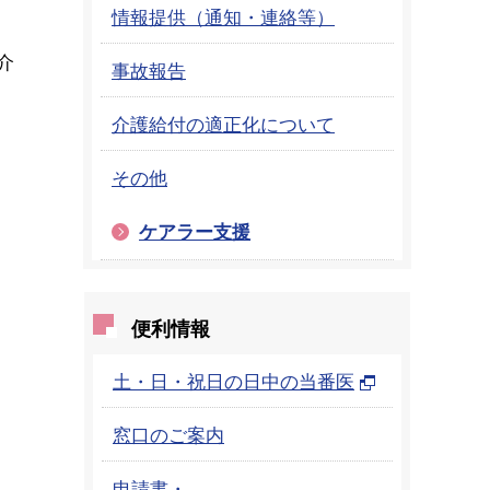
情報提供（通知・連絡等）
介
事故報告
介護給付の適正化について
その他
ケアラー支援
便利情報
土・日・祝日の日中の当番医
窓口のご案内
申請書・