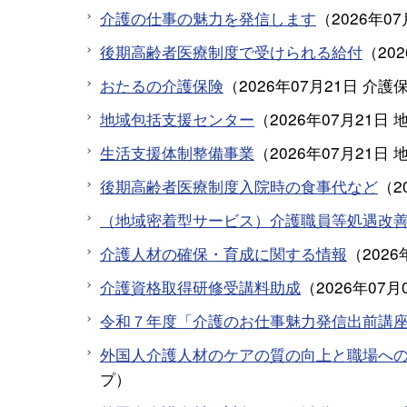
介護の仕事の魅力を発信します
（
2026年0
後期高齢者医療制度で受けられる給付
（
20
おたるの介護保険
（
2026年07月21日
介護
地域包括支援センター
（
2026年07月21日
生活支援体制整備事業
（
2026年07月21日
後期高齢者医療制度入院時の食事代など
（
2
（地域密着型サービス）介護職員等処遇改
介護人材の確保・育成に関する情報
（
2026
介護資格取得研修受講料助成
（
2026年07月
令和７年度「介護のお仕事魅力発信出前講
外国人介護人材のケアの質の向上と職場へ
プ
）