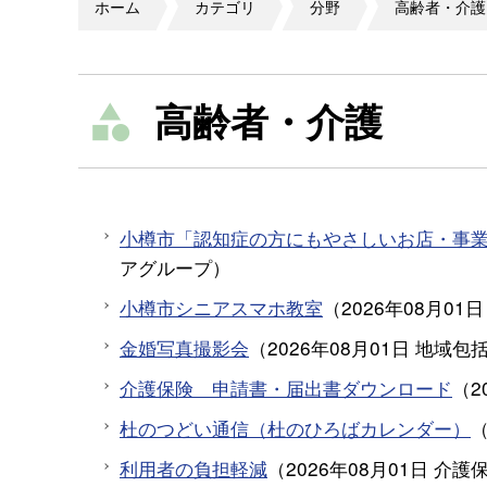
ホーム
カテゴリ
分野
高齢者・介護
高齢者・介護
小樽市「認知症の方にもやさしいお店・事
アグループ
）
小樽市シニアスマホ教室
（
2026年08月01日
金婚写真撮影会
（
2026年08月01日
地域包
介護保険 申請書・届出書ダウンロード
（
2
杜のつどい通信（杜のひろばカレンダー）
利用者の負担軽減
（
2026年08月01日
介護