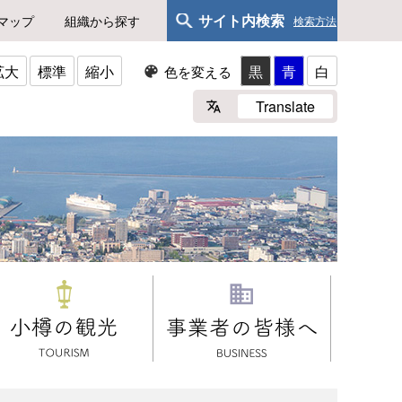
サイト内検索
マップ
組織から探す
検索方法
拡大
標準
縮小
黒
青
白
色を変える
Translate