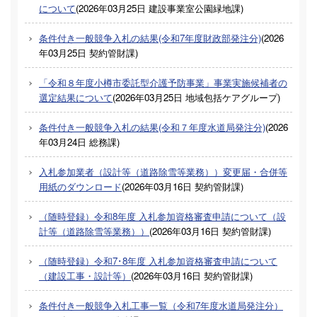
について
(
2026年03月25日
建設事業室公園緑地課
)
条件付き一般競争入札の結果(令和7年度財政部発注分)
(
2026
年03月25日
契約管財課
)
「令和８年度小樽市委託型介護予防事業」事業実施候補者の
選定結果について
(
2026年03月25日
地域包括ケアグループ
)
条件付き一般競争入札の結果(令和７年度水道局発注分)
(
2026
年03月24日
総務課
)
入札参加業者（設計等（道路除雪等業務））変更届・合併等
用紙のダウンロード
(
2026年03月16日
契約管財課
)
（随時登録）令和8年度 入札参加資格審査申請について（設
計等（道路除雪等業務））
(
2026年03月16日
契約管財課
)
（随時登録）令和7･8年度 入札参加資格審査申請について
（建設工事・設計等）
(
2026年03月16日
契約管財課
)
条件付き一般競争入札工事一覧（令和7年度水道局発注分）