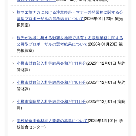
旅マエ旅ナカにおける注意喚起・マナー啓発業務に関する公
募型プロポーザルの選考結果について
(
2026年01月20日
観光
振興室
)
観光が地域に与える影響を地域で共有する取組業務に関する
公募型プロポーザルの選考結果について
(
2026年01月20日
観
光振興室
)
小樽市財政部入札等結果令和7年11月分
(
2025年12月01日
契約
管財課
)
小樽市財政部入札等結果令和7年10月分
(
2025年12月01日
契約
管財課
)
小樽市病院局入札等結果令和7年11月分
(
2025年12月01日
病院
局
)
学校給食用食材納入業者の募集について
(
2025年12月01日
学
校給食センター
)