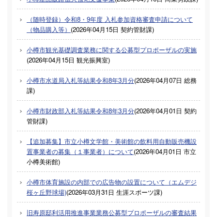
（随時登録）令和8・9年度 入札参加資格審査申請について
（物品購入等）
(
2026年04月15日
契約管財課
)
小樽市観光基礎調査業務に関する公募型プロポーザルの実施
(
2026年04月15日
観光振興室
)
小樽市水道局入札等結果令和8年3月分
(
2026年04月07日
総務
課
)
小樽市財政部入札等結果令和8年3月分
(
2026年04月01日
契約
管財課
)
【追加募集】市立小樽文学館・美術館の飲料用自動販売機設
置事業者の募集（１事業者）について
(
2026年04月01日
市立
小樽美術館
)
小樽市体育施設の内部での広告物の設置について（エムデジ
桜ヶ丘野球場)
(
2026年03月31日
生涯スポーツ課
)
旧寿原邸利活用推進事業業務公募型プロポーザルの審査結果