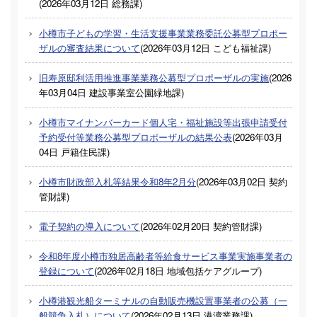
(
2026年03月12日
総務課
)
小樽市子どもの学習・生活支援事業業務委託公募型プロポー
ザルの審査結果について
(
2026年03月12日
こども福祉課
)
旧寿原邸利活用推進事業業務公募型プロポーザルの実施
(
2026
年03月04日
建設事業室公園緑地課
)
小樽市マイナンバーカード個人宅・福祉施設等出張申請受付
予約受付等業務公募型プロポーザルの結果公表
(
2026年03月
04日
戸籍住民課
)
小樽市財政部入札等結果令和8年2月分
(
2026年03月02日
契約
管財課
)
電子契約の導入について
(
2026年02月20日
契約管財課
)
令和8年度小樽市独居高齢者等給食サービス事業実施事業者の
登録について
(
2026年02月18日
地域包括ケアグループ
)
小樽港観光船ターミナルの自動販売機設置事業者の公募（一
般競争入札）について
(
2026年02月13日
港湾業務課
)