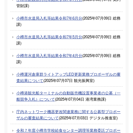
管財課
)
小樽市水道局入札等結果令和7年6月分
(
2025年07月09日
総務
課
)
小樽市水道局入札等結果令和7年5月分
(
2025年07月09日
総務
課
)
小樽市水道局入札等結果令和7年4月分
(
2025年07月09日
総務
課
)
小樽運河倉庫群ライトアップLED更新業務プロポーザルの審
査結果について
(
2025年07月07日
観光振興室
)
小樽港観光船ターミナルの自動販売機設置事業者の公募（一
般競争入札）について
(
2025年07月04日
港湾業務課
)
庁内ネットワーク機器更改関連業務に関する公募型プロポー
ザルの審査結果について
(
2025年07月03日
デジタル推進室
)
令和７年度小樽市学校給食センター調理等業務委託プロポー