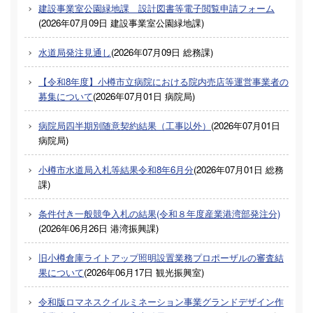
建設事業室公園緑地課 設計図書等電子閲覧申請フォーム
(
2026年07月09日
建設事業室公園緑地課
)
水道局発注見通し
(
2026年07月09日
総務課
)
【令和8年度】小樽市立病院における院内売店等運営事業者の
募集について
(
2026年07月01日
病院局
)
病院局四半期別随意契約結果（工事以外）
(
2026年07月01日
病院局
)
小樽市水道局入札等結果令和8年6月分
(
2026年07月01日
総務
課
)
条件付き一般競争入札の結果(令和８年度産業港湾部発注分)
(
2026年06月26日
港湾振興課
)
旧小樽倉庫ライトアップ照明設置業務プロポーザルの審査結
果について
(
2026年06月17日
観光振興室
)
令和版ロマネスクイルミネーション事業グランドデザイン作