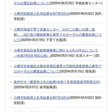
ザルの選定結果について
(
2025年06月03日
学校給食センター
)
小樽市財政部入札等結果令和7年5月分
(
2025年06月02日
契約
管財課
)
小樽市地域子育て支援センター「おやこの集いの場（仮
称）」設計及び構築業務公募型プロポーザルの審査結果につ
いて
(
2025年05月19日
子育て支援課
)
小樽市新総合体育館整備事業に関する入札の中止について
（令和7年5月16日公表）
(
2025年05月16日
生涯スポーツ課
)
小樽市市有施設太陽光発電設備導入可能性調査業務公募型プ
ロポーザルの審査結果について
(
2025年05月15日
環境課
)
条件付き一般競争入札の結果(令和７年度産業港湾部発注分)
(
2025年05月07日
港湾振興課
)
小樽市財政部入札等結果令和7年3月分
(
2025年04月02日
契約
管財課
)