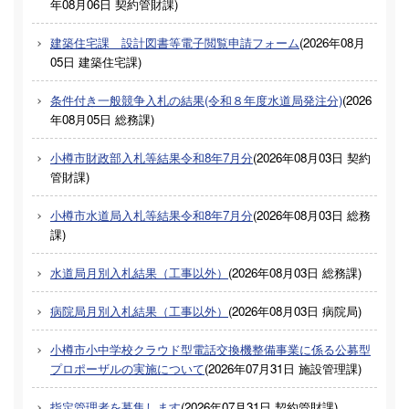
年08月06日
契約管財課
)
建築住宅課 設計図書等電子閲覧申請フォーム
(
2026年08月
05日
建築住宅課
)
条件付き一般競争入札の結果(令和８年度水道局発注分)
(
2026
年08月05日
総務課
)
小樽市財政部入札等結果令和8年7月分
(
2026年08月03日
契約
管財課
)
小樽市水道局入札等結果令和8年7月分
(
2026年08月03日
総務
課
)
水道局月別入札結果（工事以外）
(
2026年08月03日
総務課
)
病院局月別入札結果（工事以外）
(
2026年08月03日
病院局
)
小樽市小中学校クラウド型電話交換機整備事業に係る公募型
プロポーザルの実施について
(
2026年07月31日
施設管理課
)
指定管理者を募集します
(
2026年07月31日
契約管財課
)