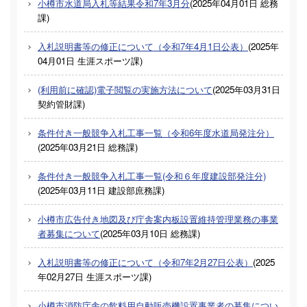
小樽市水道局入札等結果令和7年3月分
(
2025年04月01日
総務
課
)
入札説明書等の修正について（令和7年4月1日公表）
(
2025年
04月01日
生涯スポーツ課
)
(利用前に確認)電子閲覧の実施方法について
(
2025年03月31日
契約管財課
)
条件付き一般競争入札工事一覧（令和6年度水道局発注分）
(
2025年03月21日
総務課
)
条件付き一般競争入札工事一覧(令和６年度建設部発注分)
(
2025年03月11日
建設部庶務課
)
小樽市広告付き地図及び庁舎案内板設置維持管理業務の事業
者募集について
(
2025年03月10日
総務課
)
入札説明書等の修正について（令和7年2月27日公表）
(
2025
年02月27日
生涯スポーツ課
)
小樽市消防庁舎の飲料用自動販売機設置事業者の募集につい