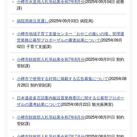
小樽市水道局入札等結果令和7年8月分
(
2025年09月04日
総務
課
)
病院局発注見通し
(
2025年09月03日
病院局
)
小樽市地域子育て支援センター「おやこの集いの場」管理運
営業務公募型プロポーザルの審査結果について
(
2025年09月
02日
子育て支援課
)
小樽市財政部入札等結果令和7年8月分
(
2025年09月01日
契約
管財課
)
小樽市で使用する封筒に掲載する広告募集について
(
2025年08
月28日
契約管財課
)
日本遺産多言語案内板設置業務委託に関する公募型プロポー
ザルの選考結果について
(
2025年08月22日
観光振興室
)
小樽市財政部入札等結果令和7年6月分
(
2025年08月01日
契約
管財課
)
小樽市財政部入札等結果令和7年7月分
(
2025年08月01日
契約