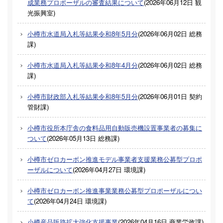
成業務プロポーザルの審査結果について
(
2026年06月12日
観
光振興室
)
小樽市水道局入札等結果令和8年5月分
(
2026年06月02日
総務
課
)
小樽市水道局入札等結果令和8年4月分
(
2026年06月02日
総務
課
)
小樽市財政部入札等結果令和8年5月分
(
2026年06月01日
契約
管財課
)
小樽市役所本庁舎の食料品用自動販売機設置事業者の募集に
ついて
(
2026年05月13日
総務課
)
小樽市ゼロカーボン推進モデル事業者支援業務公募型プロポ
ーザルについて
(
2026年04月27日
環境課
)
小樽市ゼロカーボン推進事業業務公募型プロポーザルについ
て
(
2026年04月24日
環境課
)
小樽産品販路拡大強化支援事業
(
2026年04月16日
商業労政課
)