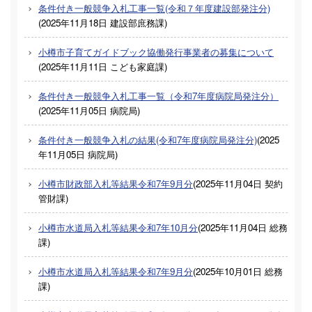
条件付き一般競争入札工事一覧(令和７年度建設部発注分)
(
2025年11月18日
建設部庶務課
)
小樽市子育てガイドブック協働発行事業者の募集について
(
2025年11月11日
こども家庭課
)
条件付き一般競争入札工事一覧（令和7年度病院局発注分）
(
2025年11月05日
病院局
)
条件付き一般競争入札の結果(令和7年度病院局発注分)
(
2025
年11月05日
病院局
)
小樽市財政部入札等結果令和7年9月分
(
2025年11月04日
契約
管財課
)
小樽市水道局入札等結果令和7年10月分
(
2025年11月04日
総務
課
)
小樽市水道局入札等結果令和7年9月分
(
2025年10月01日
総務
課
)