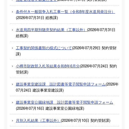
条件付き一般競争入札工事一覧（令和8年度水道局発注分）
(
2026年07月31日
総務課
)
水道局四半期別随意契約結果（工事以外）
(
2026年07月31日
総務課
)
工事契約関係書類の様式について
(
2026年07月29日
契約管財
課
)
小樽市財政部入札等結果令和8年6月分
(
2026年07月24日
契約
管財課
)
建設事業室建設課 設計図書等電子閲覧申請フォーム
(
2026年
07月24日
建設事業室建設課
)
建設事業室公園緑地課 設計図書等電子閲覧申請フォーム
(
2026年07月16日
建設事業室公園緑地課
)
月別入札結果（工事以外）
(
2026年07月10日
契約管財課
)