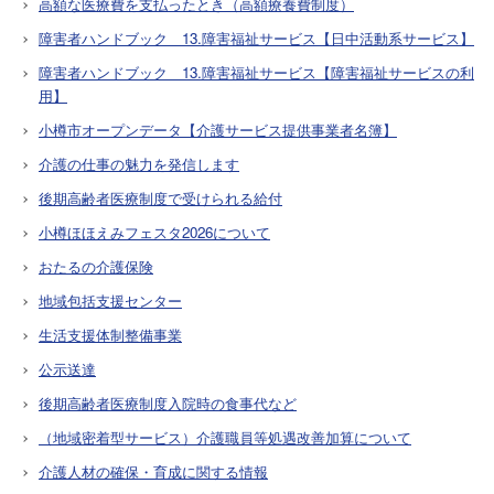
高額な医療費を支払ったとき（高額療養費制度）
障害者ハンドブック 13.障害福祉サービス【日中活動系サービス】
障害者ハンドブック 13.障害福祉サービス【障害福祉サービスの利
用】
小樽市オープンデータ【介護サービス提供事業者名簿】
介護の仕事の魅力を発信します
後期高齢者医療制度で受けられる給付
小樽ほほえみフェスタ2026について
おたるの介護保険
地域包括支援センター
生活支援体制整備事業
公示送達
後期高齢者医療制度入院時の食事代など
（地域密着型サービス）介護職員等処遇改善加算について
介護人材の確保・育成に関する情報