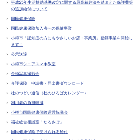
平成25年生活扶助基準改定に関する最高裁判決を踏まえた保護費等
の追加給付について
国民健康保険
国民健康保険加入者への保健事業
小樽市「認知症の方にもやさしいお店・事業所」登録事業を開始し
ます！
公示送達
小樽市シニアスマホ教室
金婚写真撮影会
介護保険 申請書・届出書ダウンロード
杜のつどい通信（杜のひろばカレンダー）
利用者の負担軽減
小樽市国民健康保険運営協議会
福祉総合相談室「たるさぽ」
国民健康保険で受けられる給付