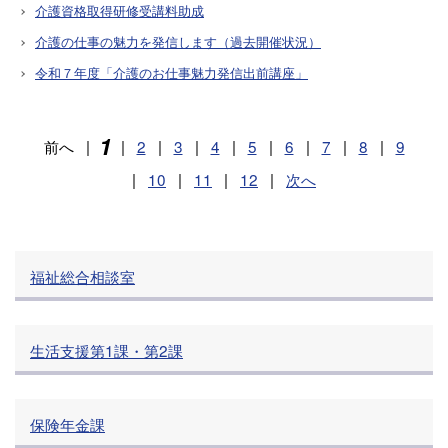
介護資格取得研修受講料助成
介護の仕事の魅力を発信します（過去開催状況）
令和７年度「介護のお仕事魅力発信出前講座」
1
前へ
|
|
2
|
3
|
4
|
5
|
6
|
7
|
8
|
9
|
10
|
11
|
12
|
次へ
福祉総合相談室
生活支援第1課・第2課
保険年金課