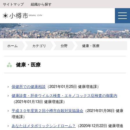
サイトマップ
組織から探す
ホーム
カテゴリ
分野
健康・医療
健康・医療
保健所での健康相談
（
2021年01月25日
健康増進課
）
健康診査・肝炎ウイルス検査・エキノコックス症検査の御案内
（
2021年01月13日
健康増進課
）
平成３０年度第２回小樽市自殺対策協議会
（
2021年01月06日
健康
増進課
）
あなたはメタボリックシンドローム？
（
2020年12月22日
健康増進