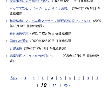
看護師等の届出制度について
（
2020年12月10日
保健総務課
）
もってて安心 いつもの『かかりつけ薬局』
（
2020年12月10日
保
健総務課
）
無資格者によるあん摩マッサージ指圧業等の防止について
（
2020
年12月10日
保健総務課
）
養育医療様式
（
2020年12月02日
保健総務課
）
国からの通知
（
2020年12月02日
保健総務課
）
災害医療
（
2020年12月01日
保健総務課
）
麻薬管理マニュアルの改訂について
（
2020年12月01日
保健総務
課
）
前へ
|
1
|
2
|
3
|
4
|
5
|
6
|
7
|
8
|
9
10
|
|
11
|
次へ