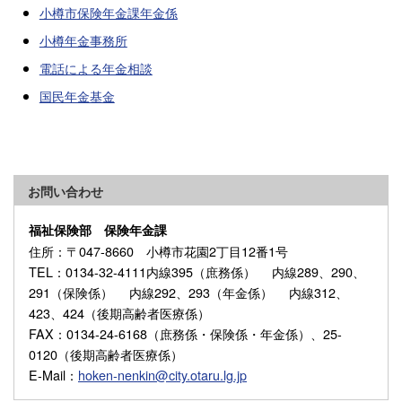
小樽市保険年金課年金係
小樽年金事務所
電話による年金相談
国民年金基金
お問い合わせ
福祉保険部 保険年金課
住所
：〒047-8660 小樽市花園2丁目12番1号
TEL
：0134-32-4111内線395（庶務係） 内線289、290、
291（保険係） 内線292、293（年金係） 内線312、
423、424（後期高齢者医療係）
FAX
：0134-24-6168（庶務係・保険係・年金係）、25-
0120（後期高齢者医療係）
E-Mail
：
hoken-nenkin@city.otaru.lg.jp