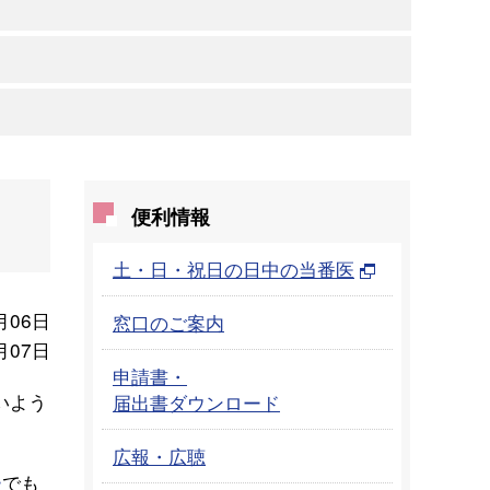
便利情報
土・日・祝日の日中の当番医
月06日
窓口のご案内
月07日
申請書・
いよう
届出書ダウンロード
広報・広聴
ー
でも