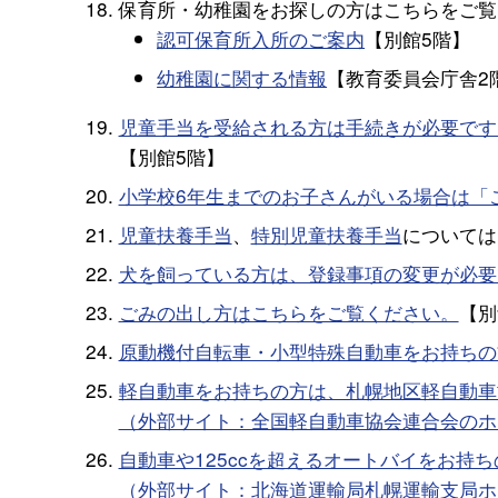
保育所・幼稚園をお探しの方はこちらをご覧
認可保育所入所のご案内
【別館5階】
幼稚園に関する情報
【教育委員会庁舎2
児童手当を受給される方は手続きが必要です
【別館5階】
小学校6年生までのお子さんがいる場合は「
児童扶養手当
、
特別児童扶養手当
については
犬を飼っている方は、登録事項の変更が必要
ごみの出し方はこちらをご覧ください。
【別
原動機付自転車・小型特殊自動車をお持ちの
軽自動車をお持ちの方は、札幌地区軽自動車
（外部サイト：全国軽自動車協会連合会のホ
自動車や125ccを超えるオートバイをお持
（外部サイト：北海道運輸局札幌運輸支局ホ