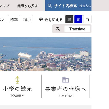
サイト内検索
マップ
組織から探す
検索方法
拡大
標準
縮小
黒
青
白
色を変える
Translate