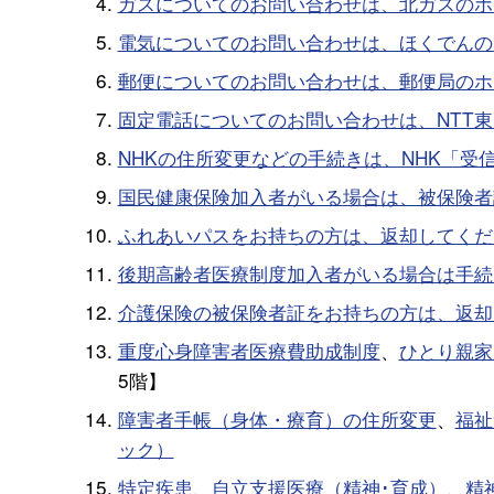
ガスについてのお問い合わせは、北ガスのホ
電気についてのお問い合わせは、ほくでんの
郵便についてのお問い合わせは、郵便局のホ
固定電話についてのお問い合わせは、NTT
NHKの住所変更などの手続きは、NHK「
国民健康保険加入者がいる場合は、被保険者
ふれあいパスをお持ちの方は、返却してくだ
後期高齢者医療制度加入者がいる場合は手続
介護保険の被保険者証をお持ちの方は、返却
重度心身障害者医療費助成制度
、
ひとり親家
5階】
障害者手帳（身体・療育）の住所変更
、
福祉
ック）
特定疾患、自立支援医療（精神･育成）、精