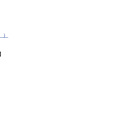
。）
】
】