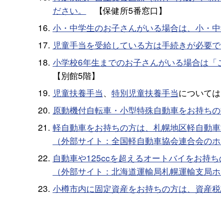
ださい。
【保健所5番窓口】
小・中学生のお子さんがいる場合は、小・中
児童手当を受給している方は手続きが必要で
小学校6年生までのお子さんがいる場合は「
【別館5階】
児童扶養手当
、
特別児童扶養手当
については
原動機付自転車・小型特殊自動車をお持ちの
軽自動車をお持ちの方は、札幌地区軽自動車
（外部サイト：全国軽自動車協会連合会のホ
自動車や125ccを超えるオートバイをお持
（外部サイト：北海道運輸局札幌運輸支局ホ
小樽市内に固定資産をお持ちの方は、資産税