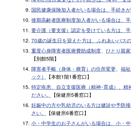
国民健康保険加入者がいる場合は、手続きが
後期高齢者医療制度加入者がいる場合は、手
要介護（要支援）認定を受けている方は、手
70歳の誕生日を迎えた方は、ふれあいパス
重度心身障害者医療費助成制度
、
ひとり親家
【別館5階】
障害者手帳（身体・療育）の住所変更
、
福祉
ック）
【本館1階1番窓口】
特定疾患、自立支援医療（精神･育成）、精
ださい。
【保健所5番窓口】
妊娠中の方や乳幼児のいる方は健診や予防接
さい。
【保健所6番窓口】
小・中学生のお子さんがいる場合は、小・中