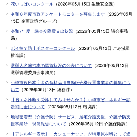
花いっぱいコンクール
（
2026年05月15日
生活安全課
）
令和８年度市政アンケートモニターを募集します
（
2026年05月
15日
企画政策グループ
）
令和7年度 議会交際費支出状況
（
2026年05月15日
議会事務
局
）
ポイ捨て防止ポスターコンクール
（
2026年05月13日
ごみ減量
推進課
）
選挙人名簿抄本の閲覧状況の公表について
（
2026年05月13日
選挙管理委員会事務局
）
小樽市役所本庁舎の食料品用自動販売機設置事業者の募集につ
いて
（
2026年05月13日
総務課
）
【省エネ診断を受診してみませんか？】小樽市省エネルギー診
断補助金について
（
2026年05月12日
環境課
）
地域密着型（介護予防）サービス、居宅介護支援、介護予防支
援事業所 現況報告について
（
2026年05月12日
介護保険課
）
【アレルギー表示】「カシューナッツ」が特定原材料として追