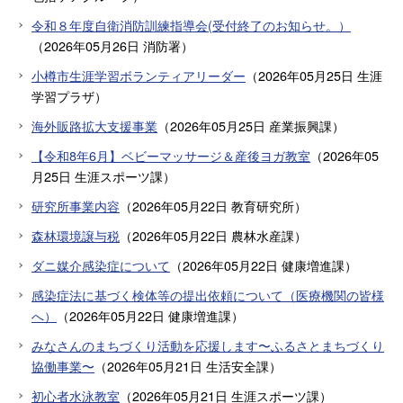
令和８年度自衛消防訓練指導会(受付終了のお知らせ。）
（
2026年05月26日
消防署
）
小樽市生涯学習ボランティアリーダー
（
2026年05月25日
生涯
学習プラザ
）
海外販路拡大支援事業
（
2026年05月25日
産業振興課
）
【令和8年6月】ベビーマッサージ＆産後ヨガ教室
（
2026年05
月25日
生涯スポーツ課
）
研究所事業内容
（
2026年05月22日
教育研究所
）
森林環境譲与税
（
2026年05月22日
農林水産課
）
ダニ媒介感染症について
（
2026年05月22日
健康増進課
）
感染症法に基づく検体等の提出依頼について（医療機関の皆様
へ）
（
2026年05月22日
健康増進課
）
みなさんのまちづくり活動を応援します〜ふるさとまちづくり
協働事業〜
（
2026年05月21日
生活安全課
）
初心者水泳教室
（
2026年05月21日
生涯スポーツ課
）