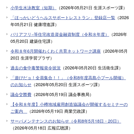
小学生水泳教室（短期）
（
2026年05月21日
生涯スポーツ課
）
「ほっかいどうヘルスサポートレストラン」登録店一覧
（
2026
年05月21日
健康増進課
）
バリアフリ−等住宅改造資金融資制度（令和８年度）
（
2026年
05月20日
建築住宅課
）
令和８年6月開催わくわく共育ネットワーク講座
（
2026年05月
20日
生涯学習プラザ
）
過去の食中毒警報発令状況
（
2026年05月20日
生活衛生課
）
「遊びだョ！全員集合！！」（令和8年度高島小プール開催）
のお知らせ
（
2026年05月20日
生涯スポーツ課
）
議会交際費
（
2026年05月19日
議会事務局
）
【令和８年度】小樽地域雇用創造協議会が開催するセミナーの
ご案内
（
2026年05月19日
商業労政課
）
サーバメンテナンスのお知らせ（令和8年5月18日・20日）
（
2026年05月18日
広報広聴課
）