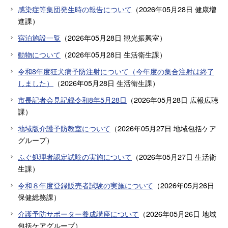
感染症等集団発生時の報告について
（
2026年05月28日
健康増
進課
）
宿泊施設一覧
（
2026年05月28日
観光振興室
）
動物について
（
2026年05月28日
生活衛生課
）
令和8年度狂犬病予防注射について（今年度の集合注射は終了
しました）
（
2026年05月28日
生活衛生課
）
市長記者会見記録令和8年5月28日
（
2026年05月28日
広報広聴
課
）
地域版介護予防教室について
（
2026年05月27日
地域包括ケア
グループ
）
ふぐ処理者認定試験の実施について
（
2026年05月27日
生活衛
生課
）
令和８年度登録販売者試験の実施について
（
2026年05月26日
保健総務課
）
介護予防サポーター養成講座について
（
2026年05月26日
地域
包括ケアグループ
）