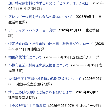
加、特定原材料に準ずるものに「ピスタチオ」が追加
（
2026年
05月11日
生活衛生課
）
アレルギー物質を含む食品の表示について
（
2026年05月11日
生活衛生課
）
アーティストバンク 吉田真樹
（
2026年05月11日
生涯学習
課
）
特定給食施設・給食施設の届出書・報告書ダウンロード
（
2026
年05月11日
健康増進課
）
物価高騰対策について
（
2026年05月08日
企画政策グループ
）
小樽市企業人材確保育成支援金について
（
2026年05月08日
官
民連携室
）
令和8年度手宮緑化植物園の桜開花状況について
（
2026年05月
08日
建設事業室公園緑地課
）
滑り止め砂の回収にご協力をお願いします
（
2026年05月07日
建設事業室維持課
）
【令和8年6月】弓道教室
（
2026年05月07日
生涯スポーツ課
）