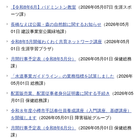
【令和8年6月】バドミントン教室
（
2026年05月07日
生涯スポ
ーツ課
）
長橋なえぼ公園・森の自然館に関するお知らせ
（
2026年05月
01日
建設事業室公園緑地課
）
令和8年5月開催わくわく共育ネットワーク講座
（
2026年05月
01日
生涯学習プラザ
）
月間行事予定表（令和8年5月分）
（
2026年05月01日
保健総務
課
）
「水道事業ガイドライン」の業務指標を試算しました
（
2026年
05月01日
総務課
）
配置販売業、配置従事者身分証明書に関する手続き
（
2026年05
月01日
保健総務課
）
令和８年度小樽市手話奉仕員養成講座（入門講座、基礎講座）
を開催します
（
2026年05月01日
障害福祉グループ
）
月間行事予定表（令和8年6月分）
（
2026年05月01日
保健総務
課
）