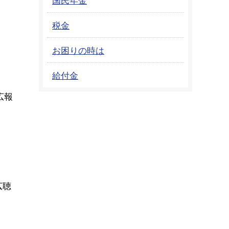
税金
お困りの時は
給付金
広報
広聴