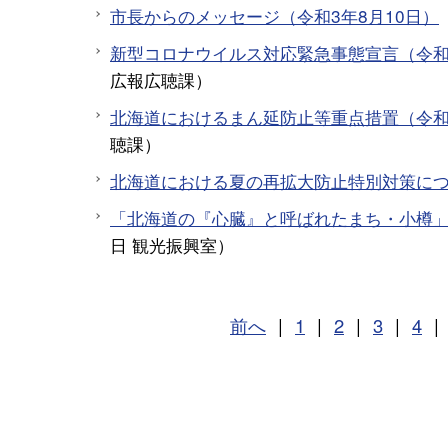
市長からのメッセージ（令和3年8月10日）
新型コロナウイルス対応緊急事態宣言（令和3
広報広聴課
）
北海道におけるまん延防止等重点措置（令和3
聴課
）
北海道における夏の再拡大防止特別対策に
「北海道の『心臓』と呼ばれたまち・小樽
日
観光振興室
）
前へ
|
1
|
2
|
3
|
4
|