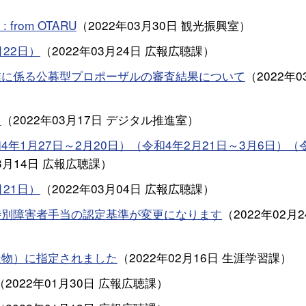
from OTARU
（
2022年03月30日
観光振興室
）
22日）
（
2022年03月24日
広報広聴課
）
業に係る公募型プロポーザルの審査結果について
（
2022年0
て
（
2022年03月17日
デジタル推進室
）
1月27日～2月20日）（令和4年2月21日～3月6日）（
3月14日
広報広聴課
）
21日）
（
2022年03月04日
広報広聴課
）
特別障害者手当の認定基準が変更になります
（
2022年02月
造物）に指定されました
（
2022年02月16日
生涯学習課
）
（
2022年01月30日
広報広聴課
）