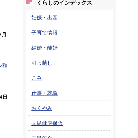
くらしのインデックス
妊娠・出産
子育て情報
3月
結婚・離婚
引っ越し
令和
ごみ
仕事・就職
24日
おくやみ
国民健康保険
国民年金