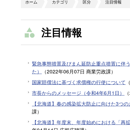
ホーム
カテゴリ
区分
注目情報
注目情報
緊急事態措置及びまん延防止重点措置に伴
た）
（
2022年06月07日
商業労政課
）
国家賠償法に基づく求償権の行使について
市長からのメッセージ（令和4年6月1日）
（
【北海道】春の感染拡大防止に向けた3つのお
課
）
【北海道】年度末、年度始めにおける「再拡大
年04月14日
広報広聴課
）