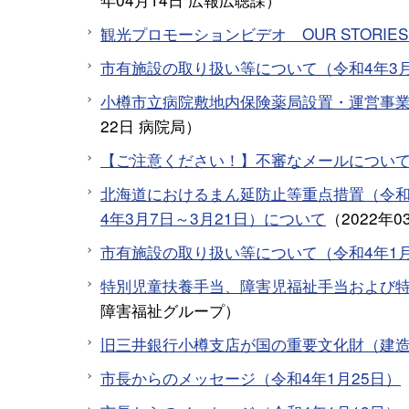
観光プロモーションビデオ OUR STORIES : 
市有施設の取り扱い等について（令和4年3月
小樽市立病院敷地内保険薬局設置・運営事
22日
病院局
）
【ご注意ください！】不審なメールについ
北海道におけるまん延防止等重点措置（令和4年
4年3月7日～3月21日）について
（
2022年0
市有施設の取り扱い等について（令和4年1月
特別児童扶養手当、障害児福祉手当および
障害福祉グループ
）
旧三井銀行小樽支店が国の重要文化財（建
市長からのメッセージ（令和4年1月25日）