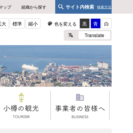
サイト内検索
マップ
組織から探す
検索方法
拡大
標準
縮小
黒
青
白
色を変える
Translate