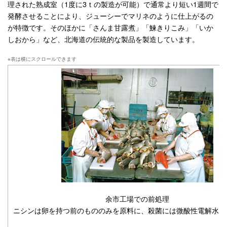
理された熟成室（1度に3ｔの製造が可能）で通常より短い1週間で
発酵させることにより、ジューシーでマリネのように仕上がるの
が特徴です。そのほかに「さんま甘露煮」「鰊きりこみ」「いか
しおから」など、北海道の伝統的な製品を製造しています。
余市工場での前処理
ニシンは卵を持つ前のもののみを原料に、殺菌には微酸性電解水を