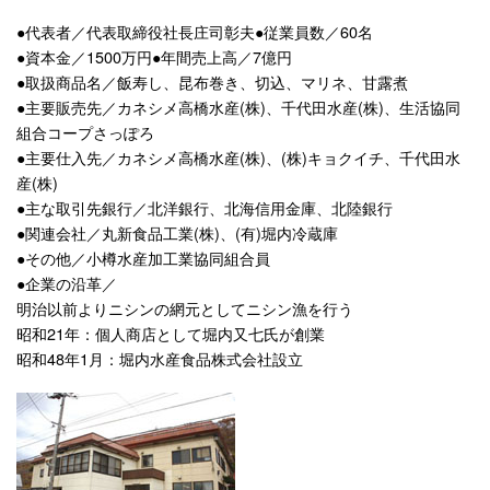
●代表者／代表取締役社長庄司彰夫●従業員数／60名
●資本金／1500万円●年間売上高／7億円
●取扱商品名／飯寿し、昆布巻き、切込、マリネ、甘露煮
●主要販売先／カネシメ高橋水産(株)、千代田水産(株)、生活協同
組合コープさっぽろ
●主要仕入先／カネシメ高橋水産(株)、(株)キョクイチ、千代田水
産(株)
●主な取引先銀行／北洋銀行、北海信用金庫、北陸銀行
●関連会社／丸新食品工業(株)、(有)堀内冷蔵庫
●その他／小樽水産加工業協同組合員
●企業の沿革／
明治以前よりニシンの網元としてニシン漁を行う
昭和21年：個人商店として堀内又七氏が創業
昭和48年1月：堀内水産食品株式会社設立