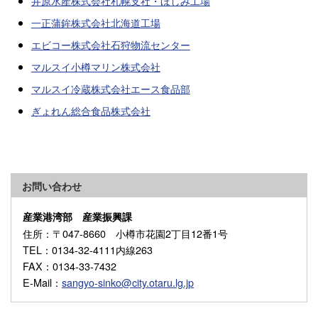
井原水産株式会社札幌支社・ほしみ工場
一正蒲鉾株式会社北海道工場
エビコー株式会社石狩物流センター
マルスイ小樽マリン株式会社
マルスイ冷蔵株式会社エース食品部
ぎょれん総合食品株式会社
お問い合わせ
産業港湾部 産業振興課
住所
：〒047-8660 小樽市花園2丁目12番1号
TEL
：0134-32-4111内線263
FAX
：0134-33-7432
E-Mail
：
sangyo-sinko@city.otaru.lg.jp