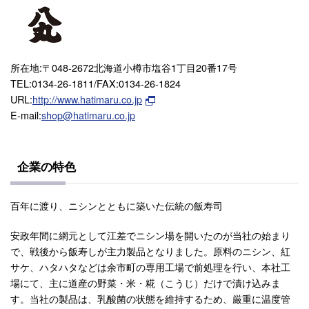
所在地:〒048-2672北海道小樽市塩谷1丁目20番17号
TEL:0134-26-1811/FAX:0134-26-1824
URL:
http://www.hatimaru.co.jp
E-mail:
shop@hatimaru.co.jp
企業の特色
百年に渡り、ニシンとともに築いた伝統の飯寿司
安政年間に網元として江差でニシン場を開いたのが当社の始まり
で、戦後から飯寿しが主力製品となりました。原料のニシン、紅
サケ、ハタハタなどは余市町の専用工場で前処理を行い、本社工
場にて、主に道産の野菜・米・糀（こうじ）だけで漬け込みま
す。当社の製品は、乳酸菌の状態を維持するため、厳重に温度管