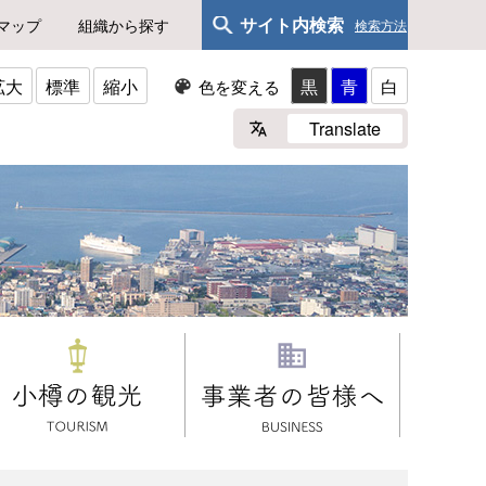
サイト内検索
マップ
組織から探す
検索方法
拡大
標準
縮小
黒
青
白
色を変える
Translate