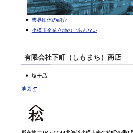
業界団体の紹介
小樽市企業立地のごあんない
有限会社下町（しもまち）商店
塩干品
地図
所在地:〒047-0044北海道小樽市梅ケ枝町35番1