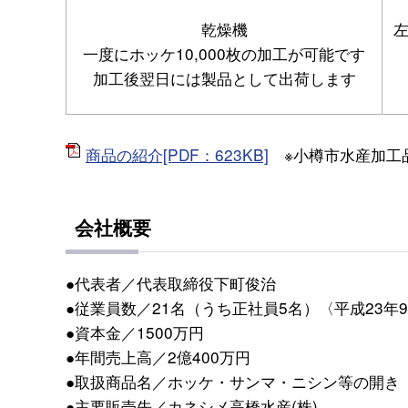
乾燥機
一度にホッケ10,000枚の加工が可能です
加工後翌日には製品として出荷します
商品の紹介[PDF：623KB]
※小樽市水産加工
会社概要
●代表者／代表取締役下町俊治
●従業員数／21名（うち正社員5名）〈平成23年
●資本金／1500万円
●年間売上高／2億400万円
●取扱商品名／ホッケ・サンマ・ニシン等の開き
●主要販売先／カネシメ高橋水産(株)