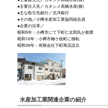
●主要仕入先／カネシメ高橋水産(株)
●主な取引先銀行／北洋銀行
●その他／小樽水産加工業協同組合員
●企業の沿革／
昭和5年：小樽市にて下町仁太郎氏が創業
昭和10年：小樽市梅ケ枝町に移転
昭和36年：有限会社下町商店設立
水産加工業関連企業の紹介