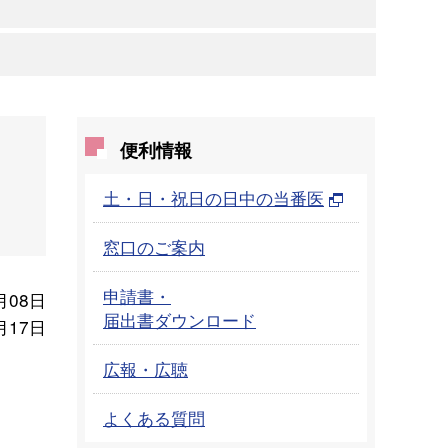
）
便利情報
土・日・祝日の日中の当番医
窓口のご案内
申請書・
月08日
届出書ダウンロード
月17日
広報・広聴
よくある質問