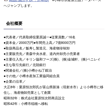
へジャンプします。
会社概要
●代表者／代表取締役栗原誠一●従業員数／16名
●資本金／2000万円●年間売上高／7億8000万円
●取扱商品名／飯寿し製造元、海産物珍味卸
●主要販売先／青森中央水産、道内外卸売小売業者
●主要仕入先／キリン協和フーズ(株)、(株)金城軒、(株)ベニレイ
●主な取引先銀行／北陸銀行
●関連会社／(株)小樽かね丁鍛治
●その他／小樽水産加工業協同組合員
●企業の沿革／
大正8年：栗原恒次郎氏が富山県新湊（現射水市）より小樽市に移
住し、海産物卸売業として創業
昭和32年：株式会社栗原恒次郎商店設立
昭和42年：小樽市稲穂へ移転