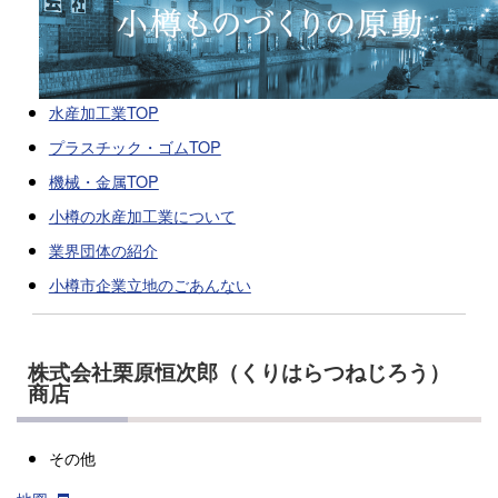
水産加工業TOP
プラスチック・ゴムTOP
機械・金属TOP
小樽の水産加工業について
業界団体の紹介
小樽市企業立地のごあんない
株式会社栗原恒次郎（くりはらつねじろう）
商店
その他