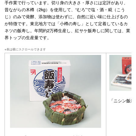
手作業で行っています。切り身の大きさ・厚さには定評があり、
昔ながらの木樽（2kg）を使用して、“むろ”で塩・酒・糀（こう
じ）のみで発酵、添加物は使わずに、自然に近い味に仕上げるの
が特徴です。東北地方では「小樽の寿し」として定着しているカ
ネツの飯寿し。年間約2万樽生産し、紅サケ飯寿しに関しては、業
界トップの生産量です。
「ニシン飯寿