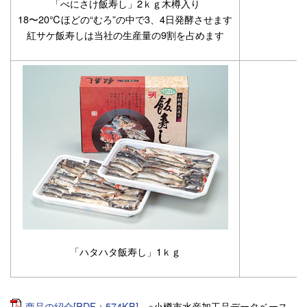
「べにさけ飯寿し」2ｋｇ木樽入り
18〜20℃ほどの“むろ”の中で3、4日発酵させます
紅サケ飯寿しは当社の生産量の9割を占めます
「ハタハタ飯寿し」1ｋｇ
商品の紹介[PDF：574KB]
※小樽市水産加工品データベース