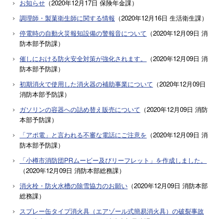
お知らせ
（
2020年12月17日
保険年金課
）
調理師・製菓衛生師に関する情報
（
2020年12月16日
生活衛生課
）
停電時の自動火災報知設備の警報音について
（
2020年12月09日
消
防本部予防課
）
催しにおける防火安全対策が強化されます。
（
2020年12月09日
消
防本部予防課
）
初期消火で使用した消火器の補助事業について
（
2020年12月09日
消防本部予防課
）
ガソリンの容器への詰め替え販売について
（
2020年12月09日
消防
本部予防課
）
「アポ電」と言われる不審な電話にご注意を
（
2020年12月09日
消
防本部予防課
）
「小樽市消防団PRムービー及びリーフレット」を作成しました。
（
2020年12月09日
消防本部総務課
）
消火栓・防火水槽の除雪協力のお願い
（
2020年12月09日
消防本部
総務課
）
スプレー缶タイプ消火具（エアゾール式簡易消火具）の破裂事故