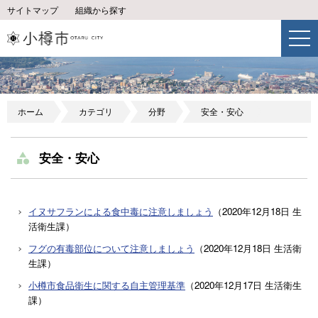
サイトマップ
組織から探す
ホーム
カテゴリ
分野
安全・安心
安全・安心
イヌサフランによる食中毒に注意しましょう
（
2020年12月18日
生
活衛生課
）
フグの有毒部位について注意しましょう
（
2020年12月18日
生活衛
生課
）
小樽市食品衛生に関する自主管理基準
（
2020年12月17日
生活衛生
課
）