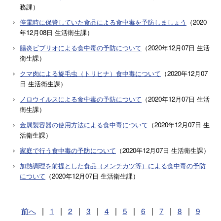
務課
）
停電時に保管していた食品による食中毒を予防しましょう
（
2020
年12月08日
生活衛生課
）
腸炎ビブリオによる食中毒の予防について
（
2020年12月07日
生活
衛生課
）
クマ肉による旋毛虫（トリヒナ）食中毒について
（
2020年12月07
日
生活衛生課
）
ノロウイルスによる食中毒の予防について
（
2020年12月07日
生活
衛生課
）
金属製容器の使用方法による食中毒について
（
2020年12月07日
生
活衛生課
）
家庭で行う食中毒の予防について
（
2020年12月07日
生活衛生課
）
加熱調理を前提とした食品（メンチカツ等）による食中毒の予防
について
（
2020年12月07日
生活衛生課
）
前へ
|
1
|
2
|
3
|
4
|
5
|
6
|
7
|
8
|
9