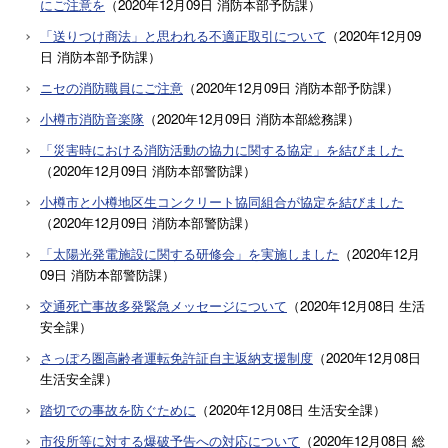
にご注意を
（
2020年12月09日
消防本部予防課
）
「送りつけ商法」と思われる不適正取引について
（
2020年12月09
日
消防本部予防課
）
ニセの消防職員にご注意
（
2020年12月09日
消防本部予防課
）
小樽市消防音楽隊
（
2020年12月09日
消防本部総務課
）
「災害時における消防活動の協力に関する協定」を結びました
（
2020年12月09日
消防本部警防課
）
小樽市と小樽地区生コンクリート協同組合が協定を結びました
（
2020年12月09日
消防本部警防課
）
「太陽光発電施設に関する研修会」を実施しました
（
2020年12月
09日
消防本部警防課
）
交通死亡事故多発緊急メッセージについて
（
2020年12月08日
生活
安全課
）
さっぽろ圏高齢者運転免許証自主返納支援制度
（
2020年12月08日
生活安全課
）
踏切での事故を防ぐために
（
2020年12月08日
生活安全課
）
市役所等に対する爆破予告への対応について
（
2020年12月08日
総