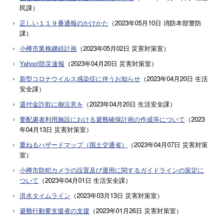
民課
）
正しい１１９番通報のかけかた
（
2023年05月10日
消防本部警防
課
）
小樽市業務継続計画
（
2023年05月02日
災害対策室
）
Yahoo!防災速報
（
2023年04月20日
災害対策室
）
新型コロナウイルス感染症に伴うお知らせ
（
2023年04月20日
生活
安全課
）
還付金詐欺に御注意を
（
2023年04月20日
生活安全課
）
要配慮者利用施設における避難確保計画の作成等について
（
2023
年04月13日
災害対策室
）
重ねるハザードマップ（国土交通省）
（
2023年04月07日
災害対策
室
）
小樽市防犯カメラの設置及び運用に関するガイドラインの策定に
ついて
（
2023年04月01日
生活安全課
）
洪水タイムライン
（
2023年03月13日
災害対策室
）
避難行動要支援者の支援
（
2023年01月26日
災害対策室
）