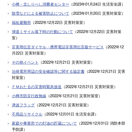
小樽・北しりべし消費者センター
（
2023年01月24日
生活安全課
）
除雪などによる被害防止について
（
2023年01月20日
災害対策室
）
福祉避難所
（
2022年12月22日
災害対策室
）
弾道ミサイル落下時の行動について
（
2022年12月22日
災害対策
室
）
災害用伝言ダイヤル・携帯電話災害用伝言版サービス
（
2022年12
月22日
災害対策室
）
その他イベント
（
2022年12月21日
災害対策室
）
泊発電所周辺の安全確認等に関する協定書
（
2022年12月21日
災害
対策室
）
ＦＭおたるの災害時緊急放送
（
2022年12月21日
災害対策室
）
小樽市防災行政無線
（
2022年12月21日
災害対策室
）
津波フラッグ
（
2022年12月21日
災害対策室
）
不用品リサイクル
（
2022年12月01日
生活安全課
）
家庭や事業所での灯油の貯蔵について
（
2022年12月01日
消防本部
予防課
）