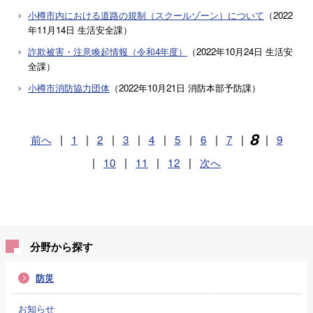
小樽市内における道路の規制（スクールゾーン）について
（
2022
年11月14日
生活安全課
）
詐欺被害・注意喚起情報（令和4年度）
（
2022年10月24日
生活安
全課
）
小樽市消防協力団体
（
2022年10月21日
消防本部予防課
）
8
前へ
|
1
|
2
|
3
|
4
|
5
|
6
|
7
|
|
9
|
10
|
11
|
12
|
次へ
分野から探す
防災
お知らせ