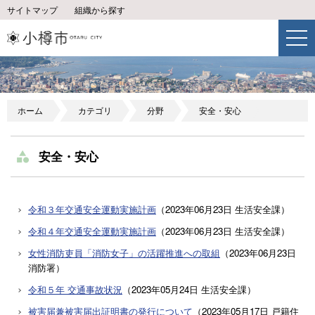
サイトマップ
組織から探す
ホーム
カテゴリ
分野
安全・安心
安全・安心
令和３年交通安全運動実施計画
（
2023年06月23日
生活安全課
）
令和４年交通安全運動実施計画
（
2023年06月23日
生活安全課
）
女性消防吏員「消防女子」の活躍推進への取組
（
2023年06月23日
消防署
）
令和５年 交通事故状況
（
2023年05月24日
生活安全課
）
被害届兼被害届出証明書の発行について
（
2023年05月17日
戸籍住