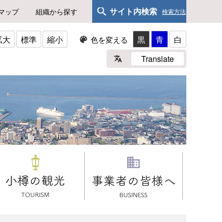
サイト内検索
マップ
組織から探す
検索方法
拡大
標準
縮小
黒
青
白
色を変える
Translate