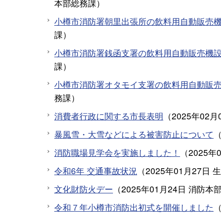
本部総務課
）
小樽市消防署朝里出張所の飲料用自動販売
課
）
小樽市消防署銭函支署の飲料用自動販売機
課
）
小樽市消防署オタモイ支署の飲料用自動販
務課
）
消費者行政に関する市長表明
（
2025年02月
暴風雪・大雪などによる被害防止について
消防職場見学会を実施しました！
（
2025年
令和6年 交通事故状況
（
2025年01月27日
生
文化財防火デー
（
2025年01月24日
消防本
令和７年小樽市消防出初式を開催しました