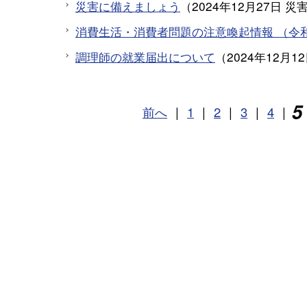
災害に備えましょう
（
2024年12月27日
災
消費生活・消費者問題の注意喚起情報 （令
調理師の就業届出について
（
2024年12月1
5
前へ
|
1
|
2
|
3
|
4
|