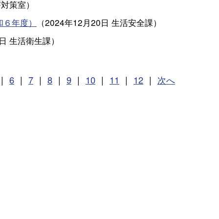
害対策室
）
和６年度）
（
2024年12月20日
生活安全課
）
2日
生活衛生課
）
|
6
|
7
|
8
|
9
|
10
|
11
|
12
|
次へ