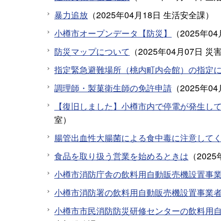
暴力追放
（
2025年04月18日
生活安全課
）
小樽市オープンデータ【防災】
（
2025年0
防災マップについて
（
2025年04月07日
災
指定緊急避難場所（桃内町内会館）の指定
調理師・製菓衛生師の免許申請
（
2025年0
【復旧しました】小樽市内で停電が発生し
室
）
腸管出血性大腸菌による食中毒に注意して
食品を取り扱う営業を始めるときは
（
2025
小樽市消防庁舎の飲料用自動販売機設置事
小樽市消防署の飲料用自動販売機設置事業
小樽市市民消防防災研修センターの飲料用