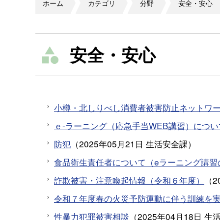
ホーム
カテゴリ
分野
安全・安心
安全・安心
小樽・北しりべし消費者被害防止ネットワ
ｅ-ラーニング（応急手当WEB講習）につい
防犯
（
2025年05月21日
生活安全課
）
食品衛生責任者について（eラーニング講習
詐欺被害・注意喚起情報（令和６年度）
（
2
令和７年度春の火災予防運動に伴う訓練を
性暴力犯罪被害相談
（
2025年04月18日
生