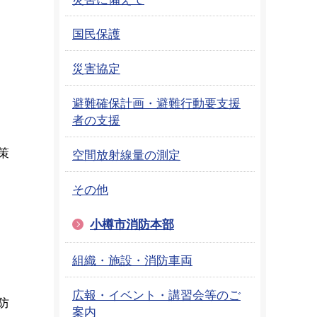
国民保護
災害協定
避難確保計画・避難行動要支援
者の支援
策
空間放射線量の測定
その他
小樽市消防本部
組織・施設・消防車両
広報・イベント・講習会等のご
防
案内