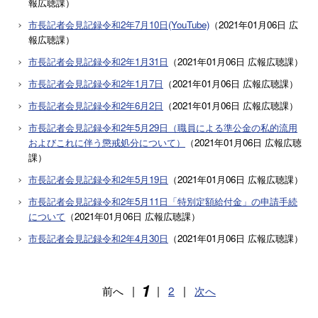
報広聴課
）
市長記者会見記録令和2年7月10日(YouTube)
（
2021年01月06日
広
報広聴課
）
市長記者会見記録令和2年1月31日
（
2021年01月06日
広報広聴課
）
市長記者会見記録令和2年1月7日
（
2021年01月06日
広報広聴課
）
市長記者会見記録令和2年6月2日
（
2021年01月06日
広報広聴課
）
市長記者会見記録令和2年5月29日（職員による準公金の私的流用
およびこれに伴う懲戒処分について）
（
2021年01月06日
広報広聴
課
）
市長記者会見記録令和2年5月19日
（
2021年01月06日
広報広聴課
）
市長記者会見記録令和2年5月11日「特別定額給付金」の申請手続
について
（
2021年01月06日
広報広聴課
）
市長記者会見記録令和2年4月30日
（
2021年01月06日
広報広聴課
）
1
前へ
|
|
2
|
次へ