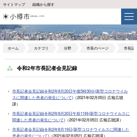
サイトマップ
組織から探す
ホーム
カテゴリ
分野
市長のページ
市長記
令和2年市長記者会見記録
市長記者会見記録令和2年8月20日午後5時30分(新型コロナウイル
スに関連した患者の発生について)
（
2021年02月05日
広報広聴
課
）
市長記者会見記録令和2年8月20日午前11時(新型コロナウイルスに
関連した患者の発生について)
（
2021年02月05日
広報広聴課
）
市長記者会見記録令和2年8月19日(新型コロナウイルスに関連した
患者の発生について)
（
2021年02月05日
広報広聴課
）