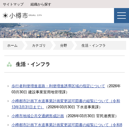
サイトマップ
組織から探す
ホーム
カテゴリ
分野
生活・インフラ
生活・インフラ
歩行者利便増進道路・利便増進誘導区域の指定について
（
2026年
03月30日
建設事業室用地管理課
）
小樽都市計画下水道事業計画変更認可図書の縦覧について（令和
13年3月31日まで）
（
2026年03月30日
下水道事業課
）
小樽市地域公共交通網形成計画
（
2026年03月30日
官民連携室
）
小樽都市計画下水道事業計画変更認可図書の縦覧について（令和8