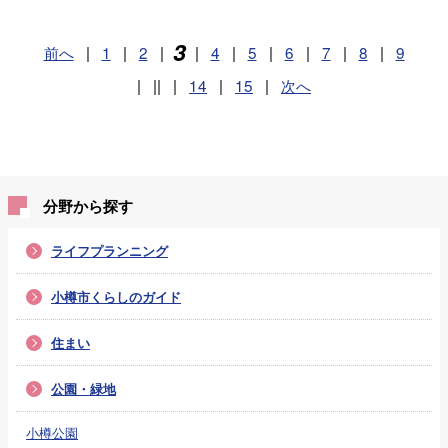
3
前へ
|
1
|
2
|
|
4
|
5
|
6
|
7
|
8
|
9
|
||
|
14
|
15
|
次へ
分野から探す
ライフプランニング
小樽市くらしのガイド
住まい
公園・緑地
小樽公園