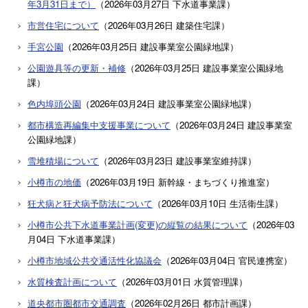
年3月31日まで）
（
2026年03月27日
下水道事業課
）
市営住宅について
（
2026年03月26日
建築住宅課
）
手宮公園
（
2026年03月25日
建設事業室公園緑地課
）
公園遊具等の更新・補修
（
2026年03月25日
建設事業室公園緑地
課
）
色内埠頭公園
（
2026年03月24日
建設事業室公園緑地課
）
都市構造再編集中支援事業について
（
2026年03月24日
建設事業室
公園緑地課
）
雪堆積場について
（
2026年03月23日
建設事業室維持課
）
小樽市の地価
（
2026年03月19日
新幹線・まちづくり推進室
）
狂犬病と狂犬病予防法について
（
2026年03月10日
生活衛生課
）
小樽市公共下水道事業計画(変更)の縦覧の結果について
（
2026年03
月04日
下水道事業課
）
小樽市地域公共交通活性化協議会
（
2026年03月04日
官民連携室
）
水質検査計画について
（
2026年03月01日
水質管理課
）
道央都市圏都市交通調査
（
2026年02月26日
都市計画課
）